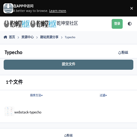
跳转到帖子
在APP中访问
A better way to browse.
Learn more
.
乾坤堂社区
首页
资源中心
建站资源分享
Typecho
Typecho
提交文件
1个文件
排序方法
过滤
webstack-typecho