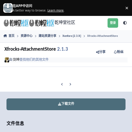
跳转到帖子
在APP中访问
A better way to browse.
Learn more
.
乾坤堂社区
首页
资源中心
建站资源分享
Xenforo [2.3.X]
Xfrocks-Attac
Xfrocks-AttachmentStore
2.1.3
分享
由
剑坤
查找他们的其他文件
Previous carousel slide
Next carousel slide
下载文件