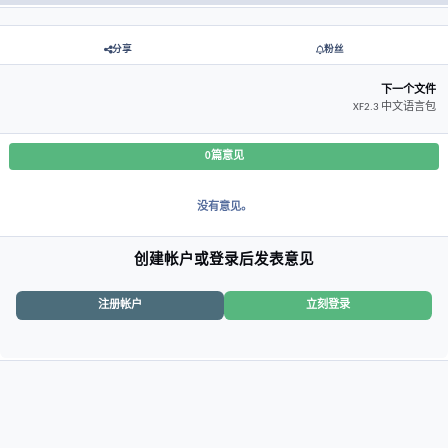
版本
2.1.3
中的新增功能
看到
发布
2023年4月25日
3年前
此版本没有可用的更改日志。
分享
粉丝
0篇意见