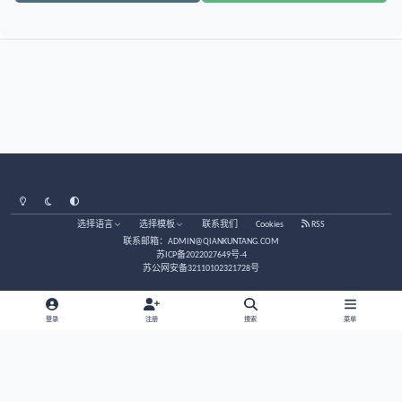
分享
粉丝
上一个文件
《岳武穆易筋经·秘传》
律吕
0篇意见
没有意见。
创建帐户或登录后发表意见
注册帐户
立刻登录