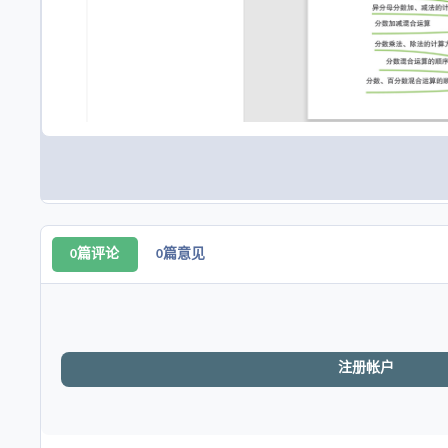
0篇评论
0篇意见
注册帐户