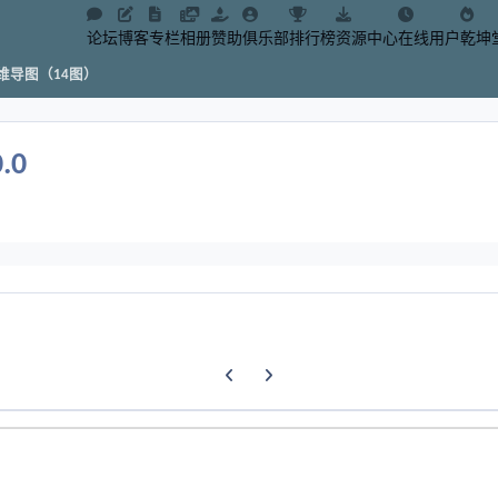
论坛
博客
专栏
相册
赞助
俱乐部
排行榜
资源中心
在线用户
乾坤
维导图（14图）
0.0
Previous carousel slide
Next carousel slide