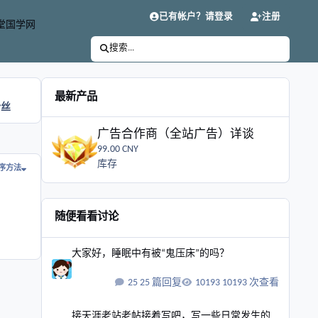
已有帐户？请登录
注册
堂国学网
搜索...
最新产品
粉丝
广告合作商（全站广告）详谈
广告合作商（全站广告）详谈
99.00 CNY
库存
序方法
随便看看讨论
大家好，睡眠中有被“鬼压床”的吗？
大家好，睡眠中有被“鬼压床”的吗？
25 篇回复
10193 次查看
接天涯老站老帖接着写吧，写一些日常发生的事
接天涯老站老帖接着写吧，写一些日常发生的