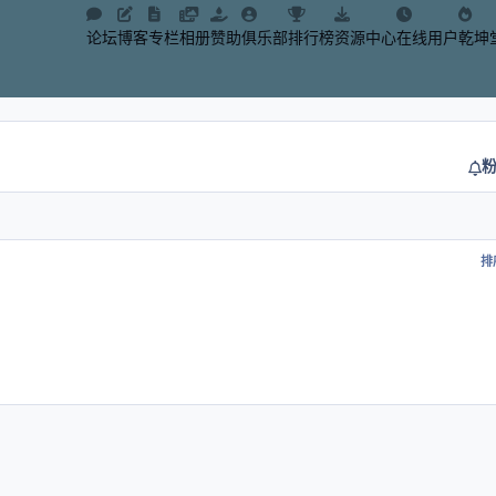
论坛
博客
专栏
相册
赞助
俱乐部
排行榜
资源中心
在线用户
乾坤
排