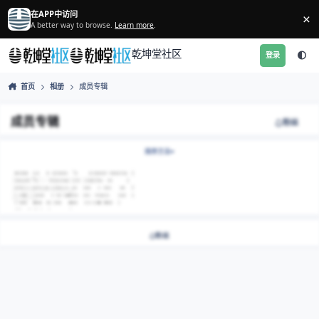
跳转到帖子
在APP中访问
A better way to browse.
Learn more
.
乾坤堂社区
首页
相册
成员专辑
成员专辑
排序方法
2cad9001-95bc-4df5-b097-273f4d9a6ca0.png
2cad9001-95bc-4df5-b097-
273f4d9a6ca0.png
由
剑坤
粉丝