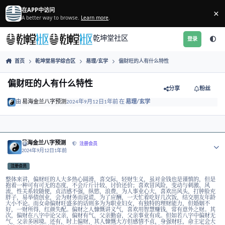
跳转到帖子
在APP中访问
A better way to browse.
Learn more
.
乾坤堂社区
首页
乾坤堂易学综合区
易理/玄学
偏财旺的人有什么特性
偏财旺的人有什么特性
分享
由
易海金兰八字预测
2024年9月12日
1年前
在
易理/玄学
Author stats
易海金兰八字预测
注册会员
2024年9月12日
1年前
注册会员
整体来讲，偏财旺的人大多热心圆滑，喜交际，轻财生义，虽对金钱也