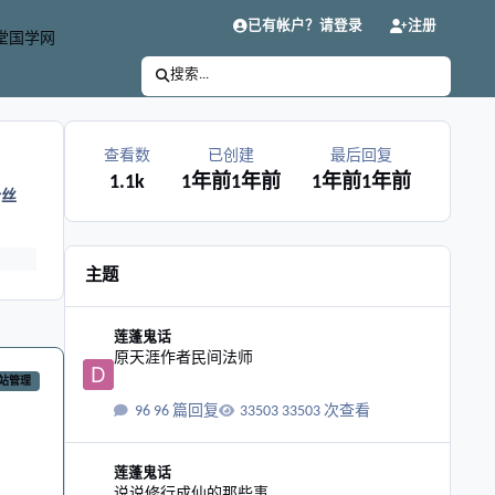
已有帐户？请登录
注册
堂国学网
搜索...
查看数
已创建
最后回复
1.1k
1年前
1年前
1年前
1年前
粉丝
主题
原天涯作者民间法师
莲蓬鬼话
原天涯作者民间法师
站管理
96 篇回复
33503 次查看
说说修行成仙的那些事
莲蓬鬼话
说说修行成仙的那些事