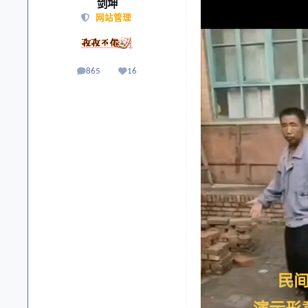
剑坤
网站管理
865
16
帖子
声誉