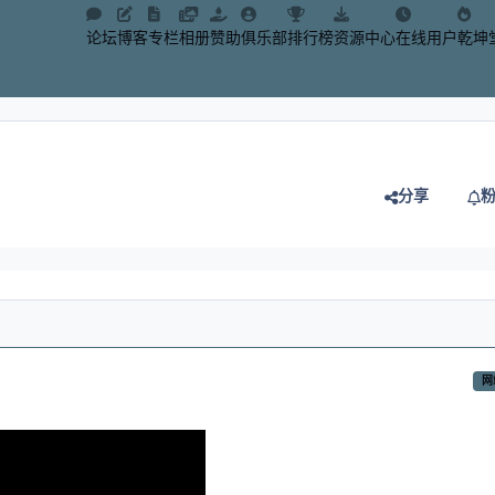
论坛
博客
专栏
相册
赞助
俱乐部
排行榜
资源中心
在线用户
乾坤
分享
网