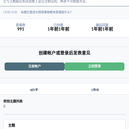
模型，其实不然，我觉得且恰恰相反！
大数据是把许许多多的数据集合到一起放到超级数据库中，然后再通过
应用，大数据的形成是一个有简到繁的过程。
而预测术数则是把繁杂的事物归到几个大类，在通过其基本属于进行推
最基本属性就是阴与阳，但是因为阴阳的概念太过笼统过于抽象，普通
不知如何把阴阳进行具体的应用预测，所以古圣人基于阴阳的基础上创
卦，又在此基础上发展创出了各种预测术数，但这个总体是一个由繁到
它与大数据在形成思维上是完全相反的，两者不可相提并论。
1年前
1年前
标题已更改为预测事物根本原理是什么？
查看数
已创建
最后
991
1年前
1年前
1年前
创建帐户或登录后发表意见
注册帐户
立刻登录