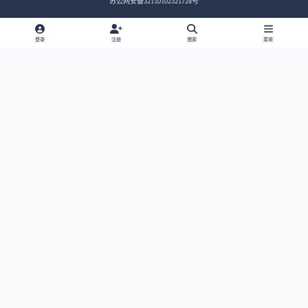
求大家看看
预测/求测
求大家看看
浅色模式
黑暗模式
系统偏好
选择语言
选择模板
联系我们
Cookies
RS
联系邮箱：
ADMIN@QIANKUNTANG.COM
苏ICP备2022027649号-4