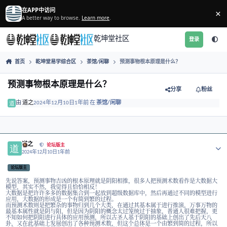
跳转到帖子
在APP中访问
A better way to browse.
Learn more
.
乾坤堂社区
首页
乾坤堂易学综合区
茶馆/闲聊
预测事物根本原理是什么？
预测事物根本原理是什么？
分享
由
道之
2024年12月10日
1年前
在
茶馆/闲聊
Author stats
道之
论坛版主
2024年12月10日
1年前
论坛版主
先说答案，预测事物吉凶的根本原理就是阴阳相推，很多人把预测术数