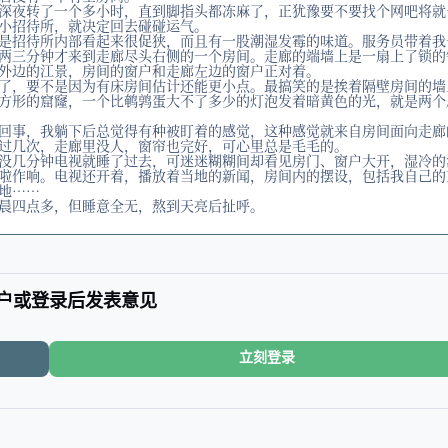
深夜转了一个多小时，直到脚指头都冻麻了，正犹豫要不要找个网吧将就
小招待所，就决定回去碰碰运气。
是招待所内部看起来很促狭，而且有一股潮湿发霉的味道。服务员带着我
两三分钟才来到走廊尽头右侧的一个房间。走廊的端墙上是一扇上了锁的
外边的江景，房间的窗户和走廊左边的窗户正对着。
了，要不是因为有床房间估计还能更小点。最搞笑的是挨着隔壁房间的墙
方形的窟窿，一个比鹌鹑蛋大不了多少的灯泡发着暗黄色的光，就是两个
回事，我躺下后总觉得有种被盯着的感觉，这种感觉就来自房间面向走廊
过几次，走廊里没人，窗帘也完好，可心里总是毛毛的。
没几分钟电视就睡了过去，可迷迷糊糊间却看见房门、窗户大开，湿冷的
啦作响。电视还开着，播放着当地的新闻，房间内的摆设，包括我自己的
地……
晨四点多，但睡意全无，熬到天亮后扯呼。
户或登录后发表意见
立刻登录