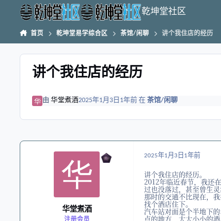
跳转到帖子
乾坤堂社区
首页
乾坤堂易学综合区
茶馆/闲聊
讲个我住店的经历
讲个我住店的经历
由
华堂煮酒
2025年1月3日
1年前
在
茶馆/闲聊
2025年1月3日
1年前
讲个我住店的经历。
2012年临近春节，我
过也没落过，甚至曾生灵
那时的交通不比现在，我
找个酒店住下。
华堂煮酒
汽车站对面是个半地下的
点的地方，大大小小的酒
注册会员