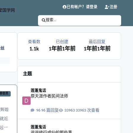
已有帐户？请登录
注册
堂国学网
搜索...
查看数
已创建
最后回复
粉丝
1.1k
1年前
1年前
1年前
1年前
主题
原天涯作者民间法师
莲蓬鬼话
册会员
原天涯作者民间法师
，辉煌
96 篇回复
33963 次查看
就近
说说修行成仙的那些事
远一
莲蓬鬼话
说说修行成仙的那些事