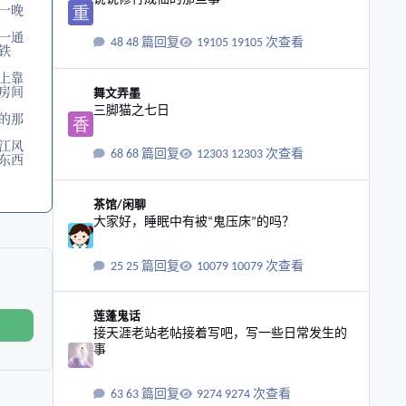
一晚
一通
48 篇回复
19105 次查看
铁
上靠
三脚猫之七日
房间
舞文弄墨
三脚猫之七日
的那
江风
68 篇回复
12303 次查看
东西
大家好，睡眠中有被“鬼压床”的吗？
茶馆/闲聊
大家好，睡眠中有被“鬼压床”的吗？
25 篇回复
10079 次查看
接天涯老站老帖接着写吧，写一些日常发生的事
莲蓬鬼话
接天涯老站老帖接着写吧，写一些日常发生的
事
63 篇回复
9274 次查看