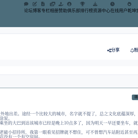
论坛
博客
专栏
相册
赞助
俱乐部
排行榜
资源中心
在线用户
乾坤
分享
注
还在外地出差。途经一个比较大的城市，名字就不提了，总之文化底蕴深厚
涂炭。
乘坐的大巴到达该城市已经是晚上10点多了，因为明天一早还要坐车，就
老破小招待所，我第一眼看见招牌就不想住，可不曾想汽车站附近甚至再
店没有一个有空房间。