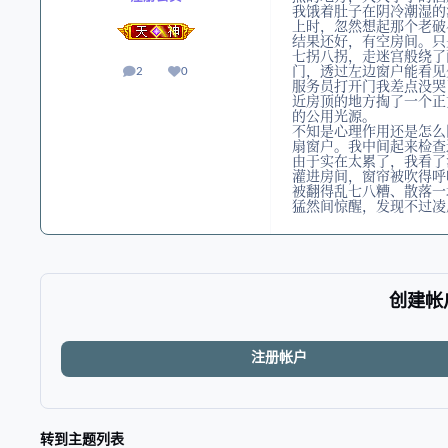
我饿着肚子在阴冷潮湿的
上时，忽然想起那个老破
结果还好，有空房间。只
七拐八拐，走迷宫般绕了
门，透过左边窗户能看见
2
0
帖子
声誉
服务员打开门我差点没哭
近房顶的地方掏了一个正
的公用光源。
不知是心理作用还是怎么
扇窗户。我中间起来检查
由于实在太累了，我看了
灌进房间，窗帘被吹得呼
被翻得乱七八糟、散落一
猛然间惊醒，发现不过凌
创建帐
注册帐户
转到主题列表