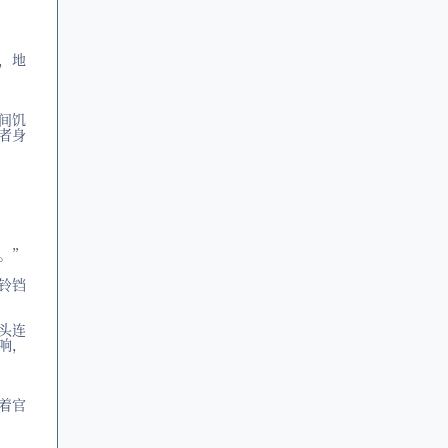
，地
间饥
者身
。”
铃铛
头连
响，
着官