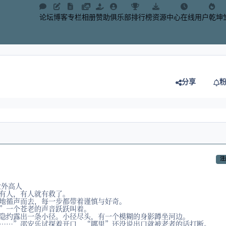
论坛
博客
专栏
相册
赞助
俱乐部
排行榜
资源中心
在线用户
乾坤
分享
注
世外高人
有人，有人就有救了。
地循声而去，每一步都带着谨慎与好奇。
”一个苍老的声音跃跃叫着。
隐约露出一条小径。小径尽头，有一个模糊的身影蹲坐河边。
……”邵安乐试探着开口，“哪里”还没说出口就被老者的话打断。