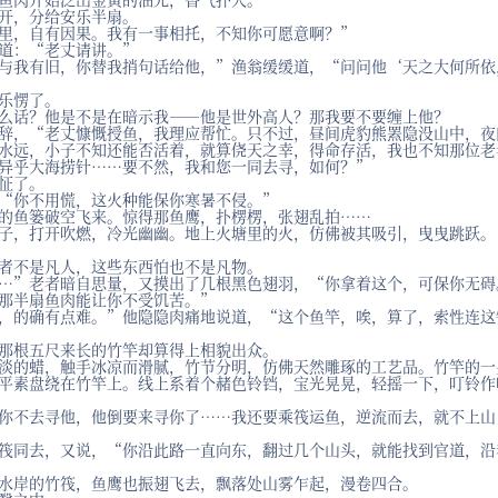
开，分给安乐半扇。
里，自有因果。我有一事相托，不知你可愿意啊？”
道：“老丈请讲。”
与我有旧，你替我捎句话给他，”渔翁缓缓道，“问问他‘天之大何所依
乐愣了。
么话？他是不是在暗示我——他是世外高人？那我要不要缠上他？
辞，“老丈慷慨授鱼，我理应帮忙。只不过，昼间虎豹熊罴隐没山中，夜
水远，小子不知还能否活着，就算侥天之幸，得命存活，我也不知那位老
异乎大海捞针……要不然，我和您一同去寻，如何？”
怔了。
“你不用慌，这火种能保你寒暑不侵。”
的鱼篓破空飞来。惊得那鱼鹰，扑楞楞，张翅乱拍……
子，打开吹燃，冷光幽幽。地上火塘里的火，仿佛被其吸引，曳曳跳跃。
者不是凡人，这些东西怕也不是凡物。
…”老者暗自思量，又摸出了几根黑色翅羽，“你拿着这个，可保你无碍
那半扇鱼肉能让你不受饥苦。”
，的确有点难。”他隐隐肉痛地说道，“这个鱼竿，唉，算了，索性连这
那根五尺来长的竹竿却算得上相貌出众。
淡的蜡，触手冰凉而滑腻，竹节分明，仿佛天然雕琢的工艺品。竹竿的一
平素盘绕在竹竿上。线上系着个赭色铃铛，宝光晃晃，轻摇一下，叮铃作
你不去寻他，他倒要来寻你了……我还要乘筏运鱼，逆流而去，就不上山
筏同去，又说，“你沿此路一直向东，翻过几个山头，就能找到官道，沿
水岸的竹筏，鱼鹰也振翅飞去，飘落处山雾乍起，漫卷四合。