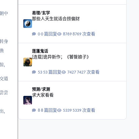
那些人天生就适合捞偏财
朝中
易理/玄学
那些人天生就适合捞偏财
0 篇回复
8769 次查看
转身
[连载]诡异新作；《饕餮娘子》
渔
莲蓬鬼话
[连载]诡异新作；《饕餮娘子》
惊，
53 篇回复
7427 次查看
交道
求大家看看
预测/求测
尝尝
求大家看看
出，
8 篇回复
5339 次查看