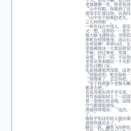
老翁微微一笑，将青鱼剖
“山中有暇，你既到了这
邵安乐忙接过鱼，认真问
“山中有个拾柴的老头，
之大何所附’。”
一听在这山中找人，邵安
又一想，这带的……是什
他大脑飞速转动，寻找托
寒蛇虫侵蚀我身，这山长
在何处啊！莽莽山区，无
老翁被他这一大套说辞说
半晌，回过神来，笑道：
说着，抬手一招，不远处
老者从里面摸出一个火折
安乐目瞪口呆。
先前预感果然没错，这老
“豺狼虎豹、蛇虫鼠蚁…
“别愣着了，尝尝鱼吧。
“至于找到那个老倔头嘛
都拿去吧。”
若说其他东西平平无奇，
青竹表面如同上了一层淡
着一条细长的金线，这线
空气都漾起波纹。
渔翁悻悻地说：“这次，
了。”
他似乎怕这年轻人提出乘
道很快就出去了。”
随后一跃，翩然飞向停在