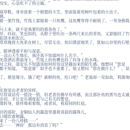
咬实，心急吃不了热豆腐。”
踩草鞋，身旁放着一个倒置的斗笠，里面装着用树叶包着的小虫子。
跳。
着一架竹筏，竹筏上瑟缩着一只鱼鹰。这鱼鹰等得不耐烦了，一耸身倒栽
。
叼上来，就不是我要钓的那条鱼了。”
岸，抖肩，笑也似的，从脖子里吐出一条两尺来长的青鱼，又瑟缩回了竹
起清水和泥点。
用草绳将大鱼系在树上，尽管无奈，依旧滞涩地笑了，犹如山谷里的石壁
，眼神透着平和与深意。
…这山天生地长，我还真不知道叫什么名字。”
光泼洒在渔翁身上，竹筏上的鱼鹰也抖了抖身上的水珠。
时之间，邵安乐不知道该如何形容这穿越而来的陌生感。他想问“您是
都不知道，“您是谁”似乎也不重要了。他又想问“您在做什么？”，显
了，便是缘分。饿了吧？新鲜的鱼，吃口吧！”老翁却一见如故，利落地
。
乐察觉出老者的异样。
尽管谈话有一搭没一搭，但老者仿佛早有所感，而且那扑鱼的黑鸟也太通
亲切，才让安乐调度起与己有关的警觉。
缓转身，慈祥地看着他，或者说，看眉间的红痣。
宫的瑶阶，金铜仙人的露盘里盛着清晨的露珠儿。
口啜饮着朝露。
来了一份八珍糕……”
去……‘神府’那边有消息了吗？”