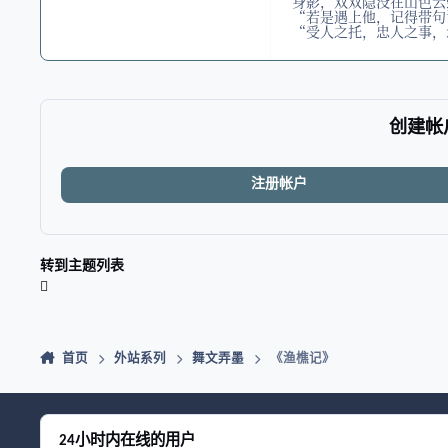
身影，双双隐没在山色云
“若是遇上他，记得带句
“受人之托，忠人之事，
创建帐
注册帐户
转到主题列表
首页
外站系列
舞文弄墨
《渔樵记》
24小时内在线的用户