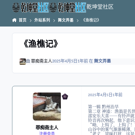
跳转到帖子
乾坤堂社区
首页
外站系列
舞文弄墨
《渔樵记》
《渔樵记》
由
罪痴斋主人
2025年4月5日
1年前
在
舞文弄墨
2025年4月5日
1年前
第一辑 黔州治旱
第二章 神迹：渔翁是名
邵安乐大喜——有铃声就
铃音再次响起，他下意识
“呦，上钩了，上钩了！
罪痴斋主人
山谷中的雾气渐渐稀薄，
“老丈，冒昧打扰，这是
注册会员