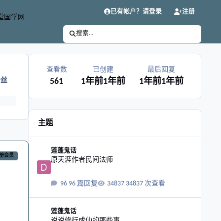
已有帐户？请登录
注册
堂国学网
搜索...
查看数
已创建
最后回复
粉丝
561
1年前
1年前
1年前
1年前
主题
原天涯作者民间法师
莲蓬鬼话
册会员
原天涯作者民间法师
96 篇回复
34837 次查看
说说修行成仙的那些事
莲蓬鬼话
说说修行成仙的那些事