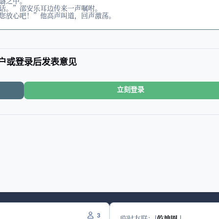
翳之中。
话。”邵安乐耳边传来一声嘱咐。
您放心吧！”他高声叫道，回声激荡。
户或登录后发表意见
立刻登录
3
临时友联：
|
乾坤圈
|