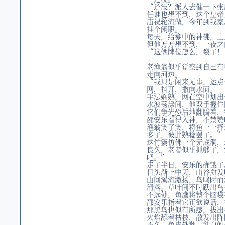
“还没？派人去催一下张
任谁也想不到，这个皇帝
庙祝轮流做，今年到我家
挂个闲职。
每天，给龛中的神佛，上
但他万万想不到，一夜之
“这俩牌位怎么，裂了！
————————
老渔翁似乎觉察到自己有
走向河边。
“我只是闲来无事，运点
网，抖开，撒向水面。
手法娴熟，网在空中划出
水波荡漾间，他双手握住
它们争先恐后地翻腾着，
邵安乐看得入神，不禁赞
渔翁笑了笑，将鱼一一择
多了，彼此熟稔罢了。”
这竹篓仿佛一个无底洞，
良久，老者似乎抓够了，
吧。”
走了半日，安乐的确饿了
日头渐上中天，山谷愈发
山间溪流激扬，鸟鸣时而
滑落。草叶间不时跃出鸟
不远处，鱼鹰将整个脑袋
邵安乐指着它正欲说话，
那黑鸟也似有所感，拔出
火焰舔着枯枝，散发出阵
不久，鱼皮外翻，乳白的