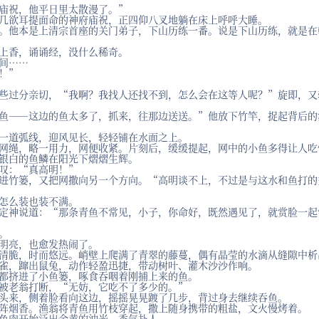
庙祝，他平日里太散漫了。”
几欲耳提面命的神府庙祝，正四仰八叉地躺在床上呼呼大睡。
。他本是上清宗首座的关门弟子，下山历练一番。说是下山历练，就是在
上香，诵诵经，没什么稀奇。
间……
！”
些过分亲切，“我啊？我找人还找不到，怎么会在这等人呢？”旋即，又
鱼——这边的鱼太多了，抓来，往那边送送。”他放下竹竿，捉起背后的
一道弧线，迎风见长，轻轻铺在水面之上。
网绳，略一用力，网便收紧。片刻后，缓缓提起，网中的小鱼多得让人吃
银白的鱼鳞在阳光下熠熠生辉。
叹：“真高明！”
进竹篓，又把网撒向另一个方向。“高明谈不上，不过是与这水和鱼打的
怎么装也装不满。
定神说道：“那条青鱼不常见，小子，你命好，既然遇见了，就赏脸一起
。
明亮，也愈发热闹了。
清脆，时而悠远。峭壁上爬满了青翠的藤蔓，偶有晶莹的水滴从缝隙中析
雀，蹿出鼠兔，动作轻盈迅捷，带动树叶、灌木沙沙作响。
都挤进了小鱼篓，啄食吞咽着刚捕上来的鱼。
被老翁打断，“无妨，它吃不了多少的。”
头来，侧着脸看向这边，摇摇晃晃踱了几步，背过身去继续吞鱼。
阵烟香。渔翁将青鱼用竹枝穿起，撒上随身携带的粗盐，文火慢烤着。
鱼肉开始泛出金黄的油光，香气扑人。