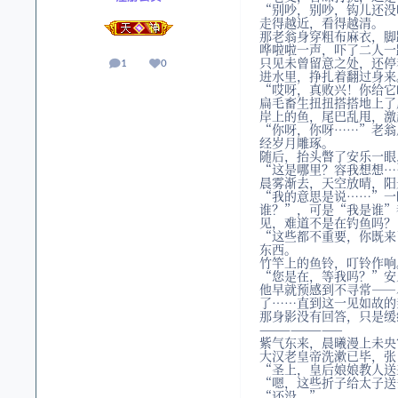
“别吵，别吵，钩儿还没
走得越近，看得越清。
那老翁身穿粗布麻衣，脚
哗啦啦一声，吓了二人一
只见未曾留意之处，还停
1
0
帖子
声誉
进水里，挣扎着翻过身来
“哎呀，真败兴！你给它
扁毛畜生扭扭搭搭地上了
岸上的鱼，尾巴乱甩，激
“你呀，你呀……”老翁
经岁月雕琢。
随后，抬头瞥了安乐一眼
“这是哪里？容我想想…
晨雾渐去，天空放晴，阳
“我的意思是说……”一
谁？”，可是“我是谁”
见，难道不是在钓鱼吗？
“这些都不重要，你既来
东西。
竹竿上的鱼铃，叮铃作响
“您是在，等我吗？”安
他早就预感到不寻常——
了……直到这一见如故的
那身影没有回答，只是缓
————————
紫气东来，晨曦漫上未央
大汉老皇帝洗漱已毕，张
“圣上，皇后娘娘教人送
“嗯，这些折子给太子送
“还没。”