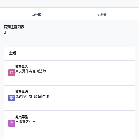
查看数
已创建
最后回
742
11月17日
11月17日
11月17日
1
创建帐户或登录后发表意见
注册帐户
立刻登录
分享
粉丝
转到主题列表
主题