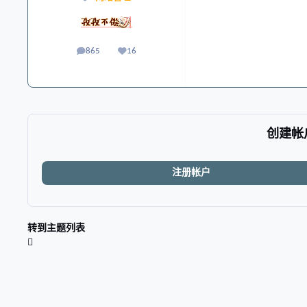
865
16
帖子
声誉
创建帐
注册帐户
转到主题列表