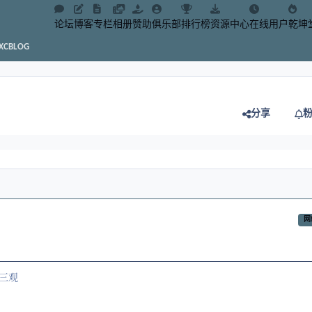
论坛
博客
专栏
相册
赞助
俱乐部
排行榜
资源中心
在线用户
乾坤
CBLOG
分享
网
三观