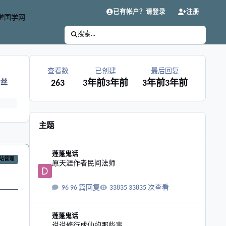
已有帐户？请登录
注册
堂国学网
搜索...
查看数
已创建
最后回复
粉丝
263
3年前
3年前
3年前
3年前
主题
原天涯作者民间法师
莲蓬鬼话
站管理
原天涯作者民间法师
96 篇回复
33835 次查看
说说修行成仙的那些事
莲蓬鬼话
说说修行成仙的那些事