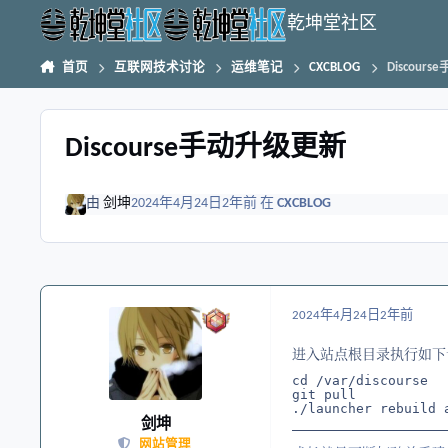
跳转到帖子
乾坤堂社区
首页
互联网技术讨论
运维笔记
CXCBLOG
Discour
Discourse手动升级更新
由
剑坤
2024年4月24日
2年前
在
CXCBLOG
2024年4月24日
2年前
进入站点根目录执行如下
cd /var/discourse

git pull

./launcher rebuild 
剑坤
网站管理