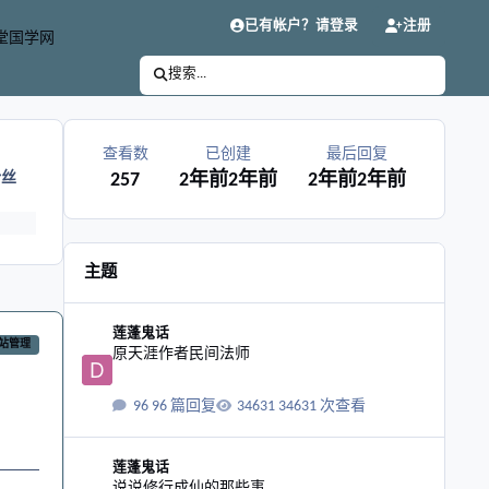
已有帐户？请登录
注册
堂国学网
搜索...
查看数
已创建
最后回复
粉丝
257
2年前
2年前
2年前
2年前
主题
原天涯作者民间法师
莲蓬鬼话
站管理
原天涯作者民间法师
96 篇回复
34631 次查看
说说修行成仙的那些事
莲蓬鬼话
说说修行成仙的那些事