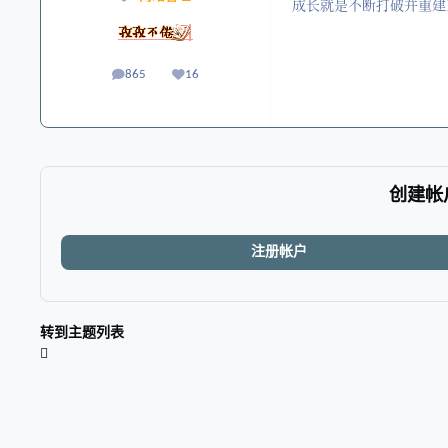
成长就是不断打破并重建
865
16
帖子
声誉
创建帐
注册帐户
转到主题列表