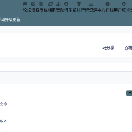
论坛
博客
专栏
相册
赞助
俱乐部
排行榜
资源中心
在线用户
乾坤
se手动升级更新
分享
网
命令
app