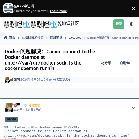
跳转到帖子
在APP中访问
A better way to browse.
Learn more
.
乾坤堂社区
首页
互联网技术讨论
运维笔记
CXCBLOG
Docker问题解决：Canno
Docker问题解决：Cannot connect to the
Docker daemon at
unix:///var/run/docker.sock. Is the
分享
docker daemon runnin
由
剑坤
2024年4月24日
2年前
在
CXCBLOG
Author stats
剑坤
网站管理
2024年4月24日
2年前