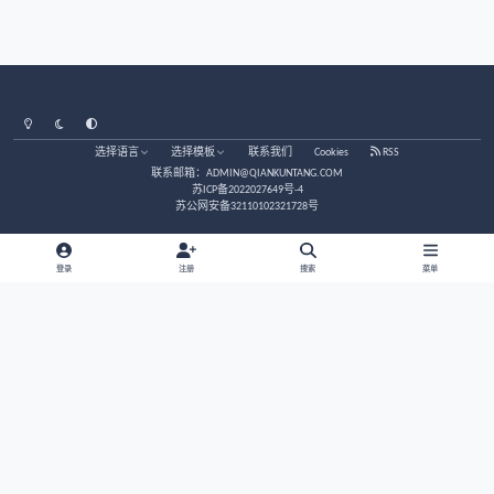
莲蓬鬼话
接天涯老站老帖接着写吧，写一些日常发生的事
那些人天生就适合捞偏财
易理/玄学
那些人天生就适合捞偏财
[连载]诡异新作；《饕餮娘子》
莲蓬鬼话
[连载]诡异新作；《饕餮娘子》
求大家看看
预测/求测
求大家看看