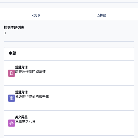
查看数
已创建
最后
268
2年前
2年前
2年前
创建帐户或登录后发表意见
注册帐户
立刻登录
分享
粉丝
转到主题列表
主题