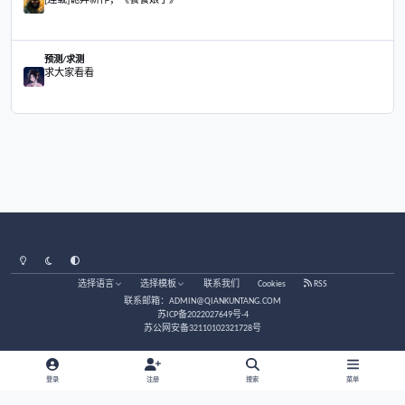
三脚猫之七日
舞文弄墨
三脚猫之七日
大家好，睡眠中有被“鬼压床”的吗？
茶馆/闲聊
大家好，睡眠中有被“鬼压床”的吗？
接天涯老站老帖接着写吧，写一些日常发生的事
莲蓬鬼话
接天涯老站老帖接着写吧，写一些日常发生的事
那些人天生就适合捞偏财
易理/玄学
那些人天生就适合捞偏财
[连载]诡异新作；《饕餮娘子》
莲蓬鬼话