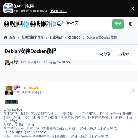
跳转到帖子
在APP中访问
A better way to browse.
Learn more
.
乾坤堂社区
首页
互联网技术讨论
运维笔记
CXCBLOG
Debian安装Dock
Debian安装Docker教程
分享
由
剑坤
2024年4月24日
2年前
在
CXCBLOG
Author stats
剑坤
网站管理
2024年4月24日
2年前
网站管理
安装Docker