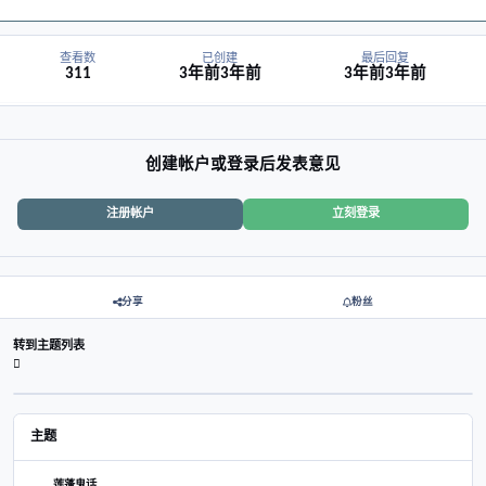
方而不行圆而不止，物有阴阳事有进退。
方者逆也止而杀之，圆者顺也动而生之。
成长就是不断打破并重建三观
查看数
已创建
最后
311
3年前
3年前
3年前
创建帐户或登录后发表意见
注册帐户
立刻登录