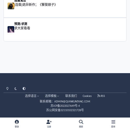
大家好，睡眠中有被“鬼压床”的吗？
茶馆/闲聊
大家好，睡眠中有被“鬼压床”的吗？
接天涯老站老帖接着写吧，写一些日常发生的事
莲蓬鬼话
接天涯老站老帖接着写吧，写一些日常发生的事
那些人天生就适合捞偏财
易理/玄学
那些人天生就适合捞偏财
[连载]诡异新作；《饕餮娘子》
莲蓬鬼话
[连载]诡异新作；《饕餮娘子》
求大家看看
预测/求测