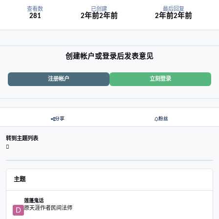
[bsopc]要显隐的文字内容[/bsopc]
成长就是不断打破并重建三观
查看数
已创建
最后
281
2年前
2年前
2年前
创建帐户或登录后发表意见
注册帐户
立刻登录
分享
粉丝