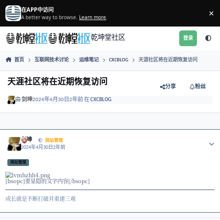
跳转到帖子
在APP中访问
A better way to browse.
Learn more
.
乾坤堂社区
首页
互联网技术讨论
运维笔记
CXCBLOG
天涯社区将在近
天涯社区将在近期恢复访问
分享
由
剑坤
2024年4月30日
2年前
在
CXCBLOG
Author stats
剑坤
网站管理
2024年4月30日
2年前
网站管理