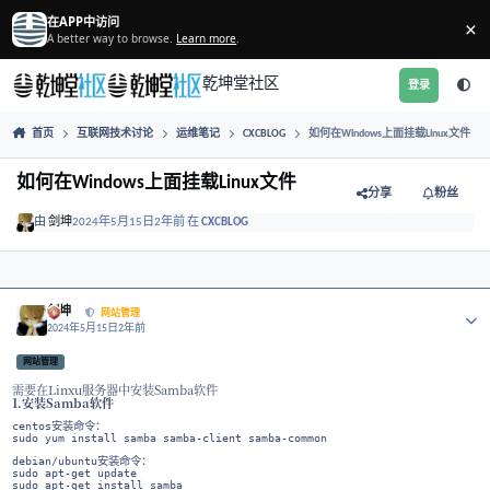
跳转到帖子
在APP中访问
A better way to browse.
Learn more
.
乾坤堂社区
首页
互联网技术讨论
运维笔记
CXCBLOG
如何在Windows
如何在Windows上面挂载Linux文件
分享
由
剑坤
2024年5月15日
2年前
在
CXCBLOG
Author stats
剑坤
网站管理
2024年5月15日
2年前
网站管理
需要在Linxu服务器中安装Samba软件