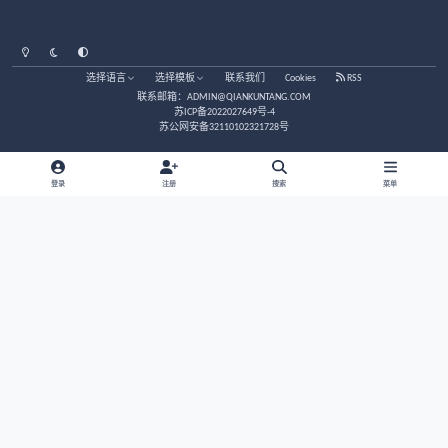
接天涯老站老帖接着写吧，写一些日常发生的事
莲蓬鬼话
接天涯老站老帖接着写吧，写一些日常发生的事
那些人天生就适合捞偏财
易理/玄学
那些人天生就适合捞偏财
[连载]诡异新作；《饕餮娘子》
莲蓬鬼话
[连载]诡异新作；《饕餮娘子》
求大家看看
预测/求测
求大家看看