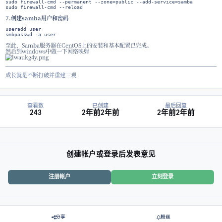
comment：共享文件夹的说明，可以是任意描述性文本。
path：共享文件夹的路径，将其替换为实际的文件夹路径。
browseable：是否允许在网络上浏览共享文件夹。
writable：是否允许在共享文件夹中写入文件。
guest ok：是否允许访客匿名访问共享文件夹。
4.创建共享目录并设置权限：
sudo mkdir -p /home/samba/share

sudo chmod -R 0777 /home/samba/share
5.重启Samba服务以应用配置更改：
sudo systemctl restart smb nmb
6.如有防火墙，允许Samba通过
sudo firewall-cmd --permanent --zone=public --add-service=
sudo firewall-cmd --reload
7.创建samba用户和密码
useradd user

smbpasswd -a user
至此，Samba服务器在CentOS上的安装和基本配置已完成。
然后到windows中做一下网络映射
成长就是不断打破并重建三观