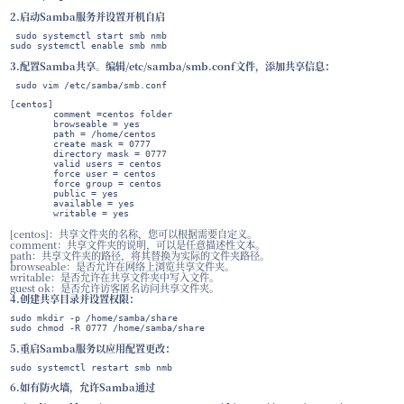
1.安装Samba软件
centos安装命令：

sudo yum install samba samba-client samba-common
debian/ubuntu安装命令：

sudo apt-get update

sudo apt-get install samba
2.启动Samba服务并设置开机自启
 sudo systemctl start smb nmb

sudo systemctl enable smb nmb
3.配置Samba共享。编辑/etc/samba/smb.conf文件，添加共享信
 sudo vim /etc/samba/smb.conf
[centos]

        comment =centos folder

        browseable = yes

        path = /home/centos

        create mask = 0777

        directory mask = 0777

        valid users = centos

        force user = centos

        force group = centos

        public = yes

        available = yes

        writable = yes
[centos]：共享文件夹的名称，您可以根据需要自定义。