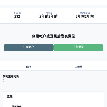
供奉及照料他，所以想着出给有缘人，今天被一位河南的道兄看上并且
真心的确实不舍，不管怎么样物得其所用希望新缘主能够好好的供奉他
成长就是不断打破并重建三观
查看数
已创建
最后
232
2年前
2年前
2年前
创建帐户或登录后发表意见
注册帐户
立刻登录