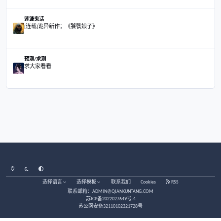
大家好，睡眠中有被“鬼压床”的吗？
茶馆/闲聊
大家好，睡眠中有被“鬼压床”的吗？
接天涯老站老帖接着写吧，写一些日常发生的事
莲蓬鬼话
接天涯老站老帖接着写吧，写一些日常发生的事
那些人天生就适合捞偏财
易理/玄学
那些人天生就适合捞偏财
[连载]诡异新作；《饕餮娘子》
莲蓬鬼话
[连载]诡异新作；《饕餮娘子》