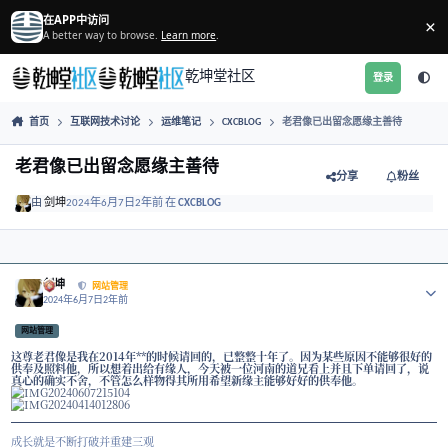
跳转到帖子
在APP中访问
A better way to browse.
Learn more
.
乾坤堂社区
首页
互联网技术讨论
运维笔记
CXCBLOG
老君像已出留念
老君像已出留念愿缘主善待
分享
由
剑坤
2024年6月7日
2年前
在
CXCBLOG
Author stats
剑坤
网站管理
2024年6月7日
2年前
网站管理
这尊老君像是我在2014年
**的时候请回的，已整整十年了。因为某些原