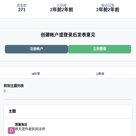
成长就是不断打破并重建三观
查看数
已创建
最后
271
2年前
2年前
2年前
创建帐户或登录后发表意见
注册帐户
立刻登录
分享
粉丝