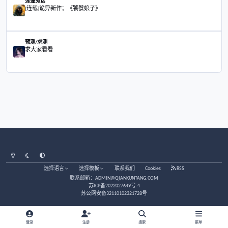
大家好，睡眠中有被“鬼压床”的吗？
茶馆/闲聊
大家好，睡眠中有被“鬼压床”的吗？
接天涯老站老帖接着写吧，写一些日常发生的事
莲蓬鬼话
接天涯老站老帖接着写吧，写一些日常发生的事
那些人天生就适合捞偏财
易理/玄学
那些人天生就适合捞偏财
[连载]诡异新作；《饕餮娘子》
莲蓬鬼话
[连载]诡异新作；《饕餮娘子》
求大家看看
预测/求测