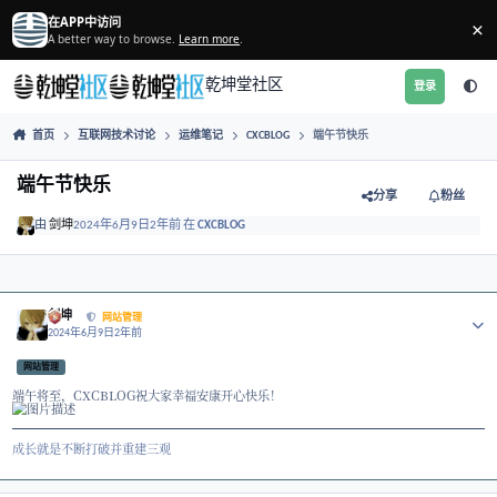
跳转到帖子
在APP中访问
A better way to browse.
Learn more
.
乾坤堂社区
首页
互联网技术讨论
运维笔记
CXCBLOG
端午节快乐
端午节快乐
分享
由
剑坤
2024年6月9日
2年前
在
CXCBLOG
Author stats
剑坤
网站管理
2024年6月9日
2年前
网站管理
端午将至，CXCBLOG祝大家幸福安康开心快乐！