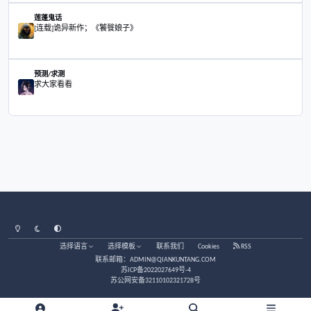
大家好，睡眠中有被“鬼压床”的吗？
茶馆/闲聊
大家好，睡眠中有被“鬼压床”的吗？
接天涯老站老帖接着写吧，写一些日常发生的事
莲蓬鬼话
接天涯老站老帖接着写吧，写一些日常发生的事
那些人天生就适合捞偏财
易理/玄学
那些人天生就适合捞偏财
[连载]诡异新作；《饕餮娘子》
莲蓬鬼话
[连载]诡异新作；《饕餮娘子》