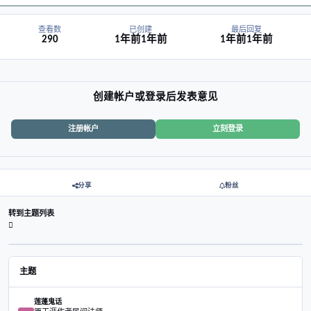
无关说白了还是发展太顺心境和认知没有达到应有的修为出错正常，挫
验过了则重生不过则深陷泥潭反反复复。（无爱之爱无恩之恩破除执念
成长就是不断打破并重建三观
查看数
已创建
最后
290
1年前
1年前
1年前
创建帐户或登录后发表意见
注册帐户
立刻登录
分享
粉丝