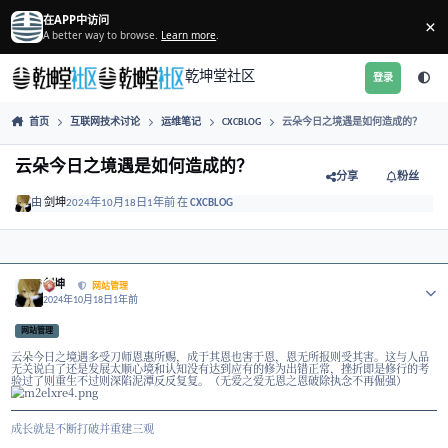
跳转到帖子
在APP中访问
A better way to browse.
Learn more
.
乾坤堂社区
首页
互联网技术讨论
运维笔记
CXCBLOG
云朵今日之境遇
云朵今日之境遇是如何造成的？
分享
由
剑坤
2024年10月18日
1年前
在
CXCBLOG
Author stats
剑坤
网站管理
2024年10月18日
1年前
网站管理
云朵今日之境遇多受刀师恩惠所赐，成于其恩也害于恩，恩无所报则受