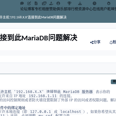
论坛
博客
专栏
相册
赞助
俱乐部
排行榜
资源中心
在线用户
乾坤
许主机‘192.168.X.X’连接到此MariaDB问题解决
X’连接到此MariaDB问题解决
分享
网
表示你的
允许主机 '192.168.X.X' 连接到此 MariaDB 服务器
允许来自 IP 地址
的连接。
192.168.1.11
DB 的访问控制规则或者防火墙设置限制了外部 IP 的访问或者权限问题。解
置文件中的绑定地址
为只允许本地连接（即
或
），如果你希望从其
127.0.0.1
localhost
）连接，必须调整
配置文件。
.11
my.cnf