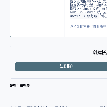
授予正确的用户权限
，允
检查防火墙设置
，确保 3
检查 SELinux 设置
，确保
按照上述步骤操作后，
的问
MariaDB 服务器
成长就是不断打破并重建
创建帐
注册帐户
转到主题列表