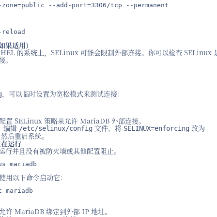
-zone=public --add-port=3306/tcp --permanent
-reload
置（如果适用）
 RHEL 的系统上，SELinux 可能会限制外部连接。你可以检查 SELinux
连接。
，可以临时设置为宽松模式来测试连接：
g
SELinux 策略来允许 MariaDB 外部连接。
置：编辑
文件，将
改为
/etc/selinux/config
SELINUX=enforcing
，然后重启系统。
务正在运行
务正常运行并且没有被防火墙或其他配置阻止。
us mariadb
使用以下命令启动它：
t mariadb
允许 MariaDB 绑定到外部 IP 地址。