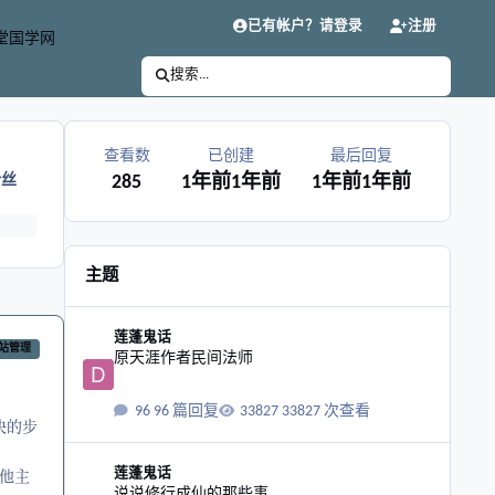
已有帐户？请登录
注册
堂国学网
搜索...
查看数
已创建
最后回复
粉丝
285
1年前
1年前
1年前
1年前
主题
原天涯作者民间法师
莲蓬鬼话
站管理
原天涯作者民间法师
96 篇回复
33827 次查看
决的步
说说修行成仙的那些事
他主
莲蓬鬼话
说说修行成仙的那些事