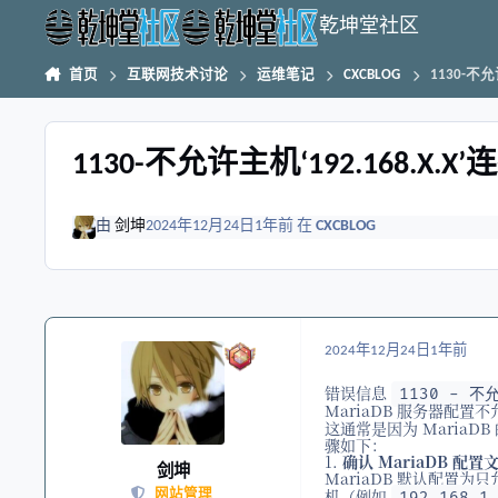
跳转到帖子
乾坤堂社区
首页
互联网技术讨论
运维笔记
CXCBLOG
1130-不允
1130-不允许主机‘192.168.X.
由
剑坤
2024年12月24日
1年前
在
CXCBLOG
2024年12月24日
1年前
错误信息
1130 - 不
MariaDB 服务器配置不
这通常是因为 Maria
骤如下：
1.
确认 MariaDB 配
剑坤
MariaDB 默认配置
机（例如
192.168.1
网站管理