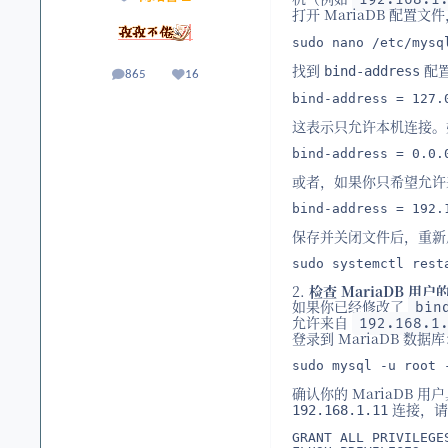
打开 MariaDB 配置
sudo nano /etc/mysq
找到
配
bind-address
865
16
帖子
声誉
bind-address = 127.
这表示只允许本机连接。
bind-address = 0.0.
或者，如果你只希望允许来
bind-address = 192.
保存并关闭文件后，重新启动
sudo systemctl rest
2.
检查 MariaDB 用户
如果你已经修改了
bin
允许来自
192.168.1
登录到 MariaDB 数据
sudo mysql -u root 
确认你的 MariaDB 
连接，请
192.168.1.11
GRANT ALL PRIVILEGE