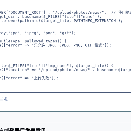
ERVER['DOCUMENT_ROOT'] . "/upload/photos/news/";  /
get_dir . basename($_FILES["file"]["name"]);

rtolower(pathinfo($target_file, PATHINFO_EXTENSION));

ray("jpg", "jpeg", "png", "gif");

eFileType, $allowed_types)) {

de(["error" => "只允许 JPG, JPEG, PNG, GIF 格式"]);

ile($_FILES["file"]["tmp_name"], $target_file)) {

de(["location" => "/upload/photos/news/" . basename($ta
de(["error" => "上传失败"]);

三观