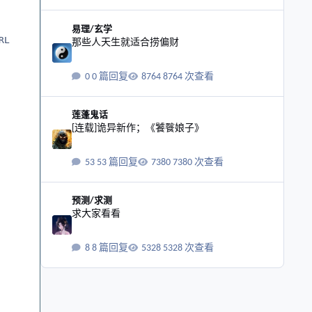
那些人天生就适合捞偏财
易理/玄学
L

那些人天生就适合捞偏财
0 篇回复
8764 次查看
[连载]诡异新作；《饕餮娘子》
莲蓬鬼话
[连载]诡异新作；《饕餮娘子》
53 篇回复
7380 次查看
求大家看看
预测/求测
求大家看看
8 篇回复
5328 次查看