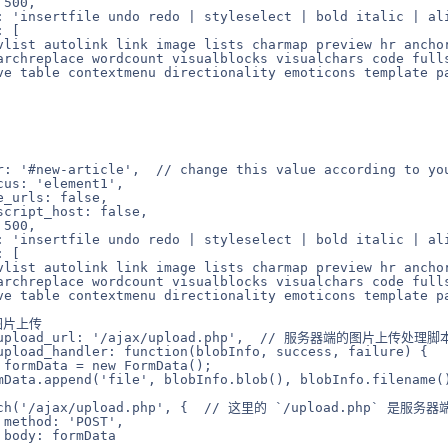
500,

: 'insertfile undo redo | styleselect | bold italic | al
 [

vlist autolink link image lists charmap preview hr anchor
archreplace wordcount visualblocks visualchars code fulls
ve table contextmenu directionality emoticons template pa
r: '#new-article',  // change this value according to you
us: 'element1',

_urls: false,

cript_host: false,

500,

: 'insertfile undo redo | styleselect | bold italic | al
 [

vlist autolink link image lists charmap preview hr anchor
archreplace wordcount visualblocks visualchars code fulls
ve table contextmenu directionality emoticons template pa
图片上传

s_upload_url: '/ajax/upload.php',  // 服务器端的图片上传处理脚
upload_handler: function(blobInfo, success, failure) {

 formData = new FormData();

mData.append('file', blobInfo.blob(), blobInfo.filename()
etch('/ajax/upload.php', {  // 这里的 `/upload.php` 是
method: 'POST',

body: formData
