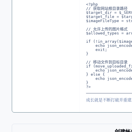
<?php

// 获取网站根目录路径

$target_dir = $_S
$target_file = $tar
$imageFileType = st
// 允许上传的图片格式

$allowed_types = ar
if (!in_array($imag
    echo json_enco
    exit;

}

// 移动文件到目标目录

if (move_uploaded_f
    echo json_enco
} else {

    echo json_enco
}

成长就是不断打破并重建