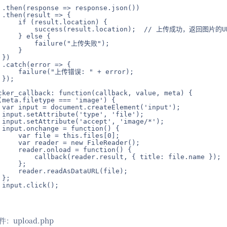
 .then(response => response.json())

.then(result => {

     if (result.location) {

          success(result.location);  // 上传成功，返回图片的UR
    } else {

          failure("上传失败");

    }

})

.catch(error => {

      failure("上传错误: " + error);

});

cker_callback: function(callback, value, meta) {

(meta.filetype === 'image') {

 var input = document.createElement('input');

 input.setAttribute('type', 'file');

 input.setAttribute('accept', 'image/*');

 input.onchange = function() {

     var file = this.files[0];

     var reader = new FileReader();

     reader.onload = function() {

         callback(reader.result, { title: file.name });

    };

     reader.readAsDataURL(file);

};

input.click();

upload.php