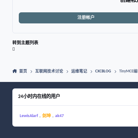
创建帐
注册帐户
转到主题列表
首页
互联网技术讨论
运维笔记
CXCBLOG
TinyM
24小时内在线的用户
LewisAlarf
剑坤
ak47
浅色模式
黑暗模式
系统偏好