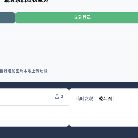
户或登录后发表意见
立刻登录
CE编辑器增加图片本地上传功能
3
临时友联：
|
乾坤圈
|