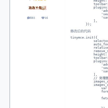
            height: 
            toolbar
            plugins:
                'ad
                'se
                'sa
865
16
帖子
声誉
            ],

        });
修改后的代码
tinymce.init({

            selecto
            auto_foc
            relative
            remove_s
            height: 
            toolbar
            plugins:
                'ad
                'se
                'sa
            ],

            // 处理
            image
            images_
                var
                for
                f
                    
                    