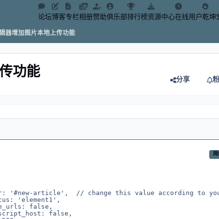
论坛
博客
专栏
相册
赞助
俱乐部
排行榜
资源中心
在线用户
乾坤
CE编辑器增加图片本地上传功能
上传功能
分享
网
r: '#new-article',  // change this value according to you
us: 'element1',

_urls: false,

cript_host: false,
