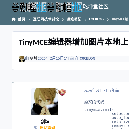
跳转到帖子
乾坤堂社区
首页
互联网技术讨论
运维笔记
CXCBLOG
TinyM
TinyMCE编辑器增加图片本地
由
剑坤
2025年2月15日
1年前
在
CXCBLOG
2025年2月15日
1年前
原来的代码
tinymce.init({

            selecto
            auto_foc
            relative
剑坤
            remove_s
网站管理