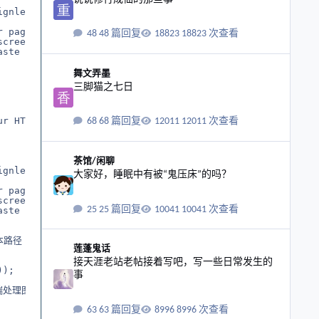
ignleft aligncenter alignright alignjustify | bullist num
 pagebreak spellchecker',

48 篇回复
18823 次查看
creen insertdatetime media nonbreaking',

ste textcolor'

三脚猫之七日
舞文弄墨
三脚猫之七日
r HTML

68 篇回复
12011 次查看
大家好，睡眠中有被“鬼压床”的吗？
茶馆/闲聊
ignleft aligncenter alignright alignjustify | bullist num
大家好，睡眠中有被“鬼压床”的吗？
 pagebreak spellchecker',

creen insertdatetime media nonbreaking',

25 篇回复
10041 次查看
ste textcolor'

接天涯老站老帖接着写吧，写一些日常发生的事
本路径

莲蓬鬼话
接天涯老站老帖接着写吧，写一些日常发生的
);

事
服务器端处理图片上传的接口

63 篇回复
8996 次查看