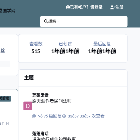
已有帐户？请登录
注册
堂国学网
搜索...
查看数
已创建
最后回复
粉丝
515
1年前
1年前
1年前
1年前
主题
原天涯作者民间法师
莲蓬鬼话
站管理
原天涯作者民间法师
96 篇回复
33657 次查看
r HTML

说说修行成仙的那些事
莲蓬鬼话
说说修行成仙的那些事