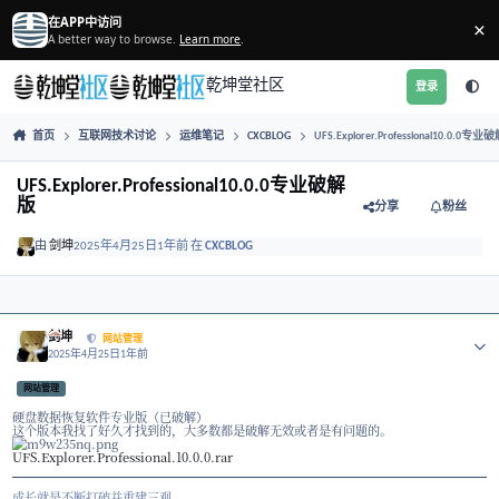
跳转到帖子
在APP中访问
A better way to browse.
Learn more
.
乾坤堂社区
首页
互联网技术讨论
运维笔记
CXCBLOG
UFS.Explorer.Pr
UFS.Explorer.Professional10.0.0专业破解
版
分享
由
剑坤
2025年4月25日
1年前
在
CXCBLOG
Author stats
剑坤
网站管理
2025年4月25日
1年前
网站管理