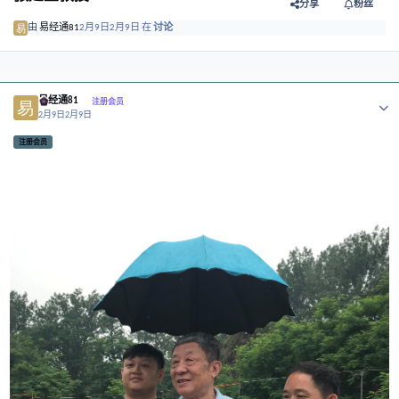
讨论
博客
会员
张延生教授
分享
由
易经通81
2月9日
2月9日
在
讨论
Author stats
易经通81
注册会员
2月9日
2月9日
注册会员