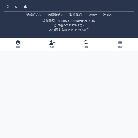
茶馆/闲聊
大家好，睡眠中有被“鬼压床”的吗？
那些人天生就适合捞偏财
易理/玄学
那些人天生就适合捞偏财
[连载]诡异新作；《饕餮娘子》
莲蓬鬼话
[连载]诡异新作；《饕餮娘子》
求大家看看
预测/求测
求大家看看