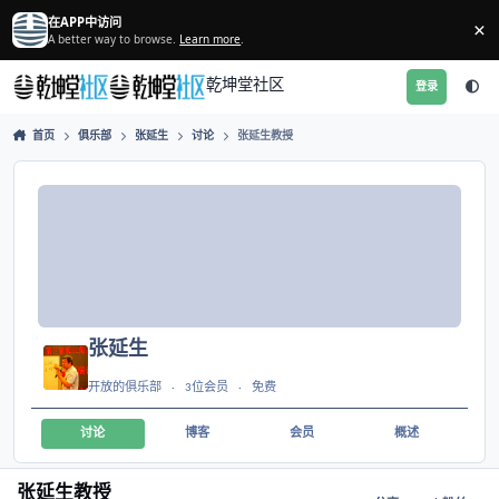
跳转到帖子
在APP中访问
A better way to browse.
Learn more
.
乾坤堂社区
首页
俱乐部
张延生
讨论
张延生教授
张延生
开放的俱乐部
3位会员
免费