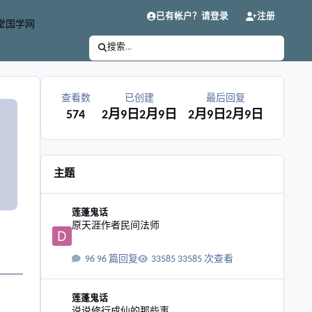
已有帐户？请登录
注册
堂国学网
搜索...
查看数
已创建
最后回复
574
2月9日
2月9日
2月9日
2月9日
主题
原天涯作者民间法师
莲蓬鬼话
原天涯作者民间法师
96 篇回复
33585 次查看
说说修行成仙的那些事
莲蓬鬼话
说说修行成仙的那些事