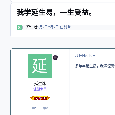
我学延生易，一生受益。
由
延生迷
2月9日
2月9日
在
讨论
2月9日
2月9日
多年学延生易，我深深感
延生迷
注册会员
1
0
帖子
声誉