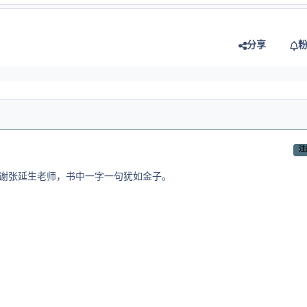
分享
注
谢张延生老师，书中一字一句犹如金子。