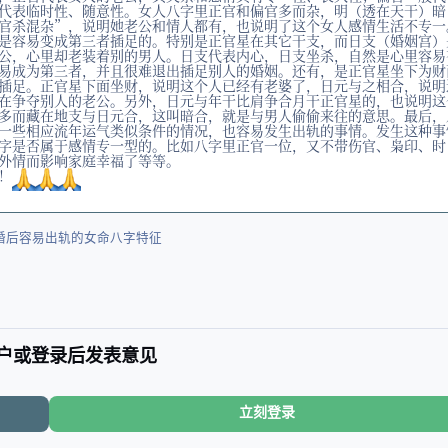
代表临时性、随意性。女人八字里正官和偏官多而杂，明（透在天干）暗
官杀混杂”，说明她老公和情人都有，也说明了这个女人感情生活不专一
是容易变成第三者插足的。特别是正官星在其它干支，而日支（婚姻宫）
公，心里却老装着别的男人。日支代表内心，日支坐杀，自然是心里容易
易成为第三者，并且很难退出插足别人的婚姻。还有，是正官星坐下为财
插足。正官星下面坐财，说明这个人已经有老婆了，日元与之相合，说明
在争夺别人的老公。另外，日元与年干比肩争合月干正官星的，也说明这
多而藏在地支与日元合，这叫暗合，就是与男人偷偷来往的意思。最后，
一些相应流年运气类似条件的情况，也容易发生出轨的事情。发生这种事
字是否属于感情专一型的。比如八字里正官一位，又不带伤官、枭印、时
外情而影响家庭幸福了等等。
！
婚后容易出轨的女命八字特征
户或登录后发表意见
立刻登录