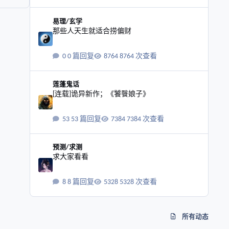
那些人天生就适合捞偏财
易理/玄学
那些人天生就适合捞偏财
0 篇回复
8764 次查看
[连载]诡异新作；《饕餮娘子》
莲蓬鬼话
[连载]诡异新作；《饕餮娘子》
53 篇回复
7384 次查看
求大家看看
预测/求测
求大家看看
8 篇回复
5328 次查看
所有动态