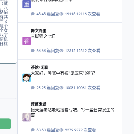
（藏
。八
是偏
48 篇回复
19116 次查看
有其
而又
这个
三脚猫之七日
个女
舞文弄墨
八字
三脚猫之七日
情机
日桃
68 篇回复
12312 次查看
大家好，睡眠中有被“鬼压床”的吗？
茶馆/闲聊
大家好，睡眠中有被“鬼压床”的吗？
25 篇回复
10081 次查看
接天涯老站老帖接着写吧，写一些日常发生的事
莲蓬鬼话
接天涯老站老帖接着写吧，写一些日常发生的
事
63 篇回复
9279 次查看