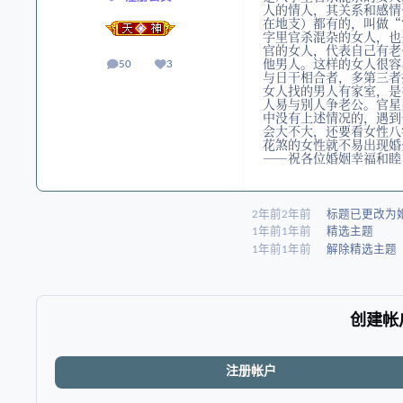
人的情人，其关系和感情
在地支）都有的，叫做“
字里官杀混杂的女人，也
官的女人，代表自己有老
他男人。这样的女人很容
50
3
帖子
声誉
与日干相合者，多第三者
女人找的男人有家室，是
人易与别人争老公。官星
中没有上述情况的，遇到
会大不大，还要看女性八
花煞的女性就不易出现婚
——祝各位婚姻幸福和睦
2年前
2年前
标题已更改为
1年前
1年前
精选主题
1年前
1年前
解除精选主题
创建帐
注册帐户