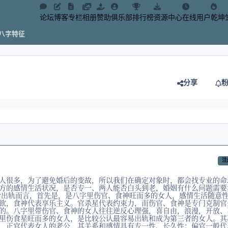
论坛
博客
专栏
相册
赞助
俱乐部
排行榜
资源中心
在线用户
乾坤
八字特征
分享
注
人很多，为了避免婚后的变故，所以我们在确定对象时，都会找专业的命
方的感情生活状况，是否专一、两人能否白头到老，婚姻有什么问题需要
命出轨而言，首先是，是八字里伤官、食神旺而多的女人，感情生活随意
欲，食神代表享乐主义。官杀星代表约束力，而伤官、食神是专门克制官
的。八字里带伤官、食神的女人往往逆反心理强，喜自由，浪漫，开放、
里伤食星旺而多的女人，是比较公认最容易出轨和成为第三者的女人。其
，正官代表女人的老公，其关系和感情具有专一性、长久性；偏官一般代