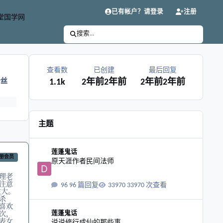
已有帐户？请登录
注册
堂国学网
搜索...
查看数
已创建
最后回复
粉丝
1.1k
2年前
2年前
2年前
2年前
主题
原天涯作者民间法师
莲蓬鬼话
册会员
原天涯作者民间法师
理老
注意
96 篇回复
33970 次查看
性大。
杀
喜欢
说说修行成仙的那些事
次，
莲蓬鬼话
表女
说说修行成仙的那些事