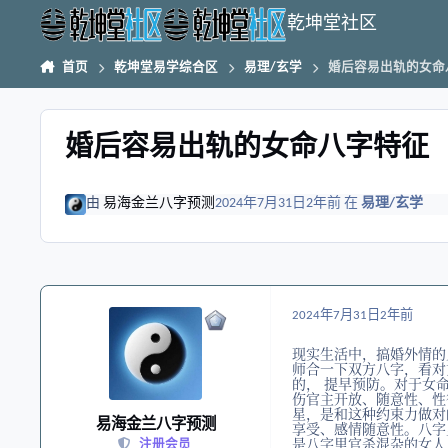
跳转到帖子
乾坤堂社区
首页
乾坤堂易学综合区
易理/玄学
婚后容易出轨的女命
婚后容易出轨的女命八字特征
由
易海金兰八字预测
2024年7月31日
2年前
在
易理/玄学
2024年7月31日
2年前
现实生活中，搞婚外情的
师合一下双方八字，看对
的， 提早预防。对于女
伤官主开放、随意性、性
星，是和这种约束力做对
易海金兰八字预测
享受、感情随意性。八字
是八字里官杀混杂的女人
注册会员