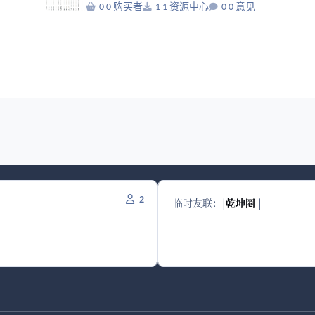
0 购买者
1 资源中心
0 意见
2
临时友联：
|
乾坤圈
|