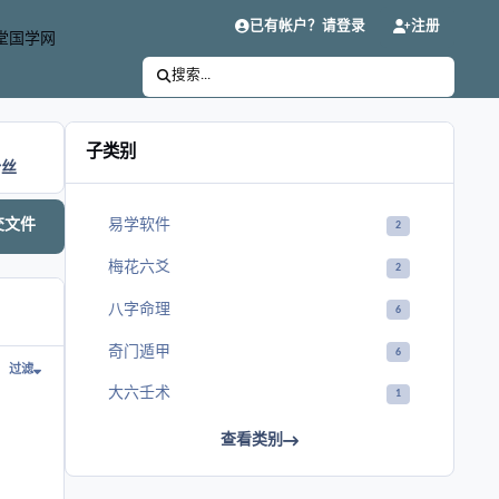
已有帐户？请登录
注册
堂国学网
搜索...
子类别
粉丝
易学软件
交文件
2
梅花六爻
2
八字命理
6
奇门遁甲
6
过滤
大六壬术
1
查看类别