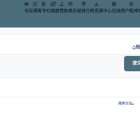
论坛
博客
专栏
相册
赞助
俱乐部
排行榜
资源中心
在线用户
乾坤
提
排序方法