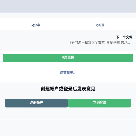
版本
1.0.0
中的新增功能
看到
发布
2024年8月21日
1年前
此版本没有可用的更改日志。
分享
粉丝