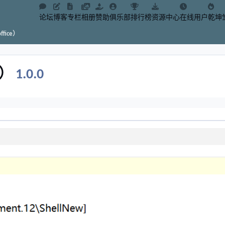
论坛
博客
专栏
相册
赞助
俱乐部
排行榜
资源中心
在线用户
乾坤
fice）
e）
1.0.0