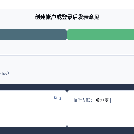
创建帐户或登录后发表意见
fice）
2
临时友联：
|
乾坤圈
|