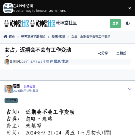
跳转到帖子
在APP中访问
A better way to browse.
Learn more
.
乾坤堂社区
首页
乾坤堂易学综合区
预测/求测
女占，近期会不会有工作变
女占，近期会不会有工作变动
分享
由
囡囡
2024年8月9日
1年前
在
预测/求测
Author stats
囡囡
注册会员
2024年8月9日
1年前
注册会员