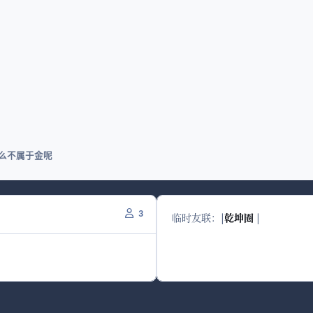
么不属于金呢
3
临时友联：
|
乾坤圈
|