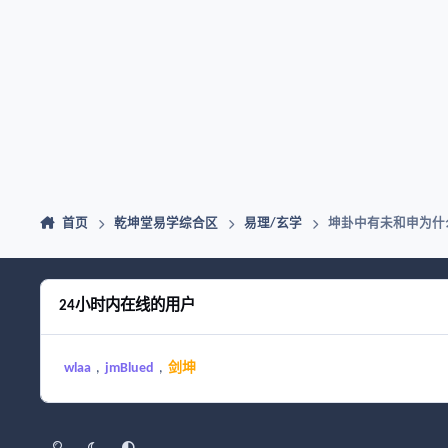
首页
乾坤堂易学综合区
易理/玄学
坤卦中有未和申为什
24小时内在线的用户
wlaa
jmBlued
剑坤
浅色模式
黑暗模式
系统偏好