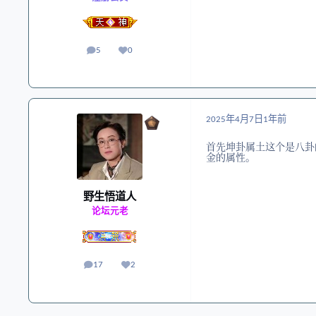
5
0
帖子
声誉
2025年4月7日
1年前
首先坤卦属土这个是八卦
金的属性。
野生悟道人
论坛元老
17
2
帖子
声誉