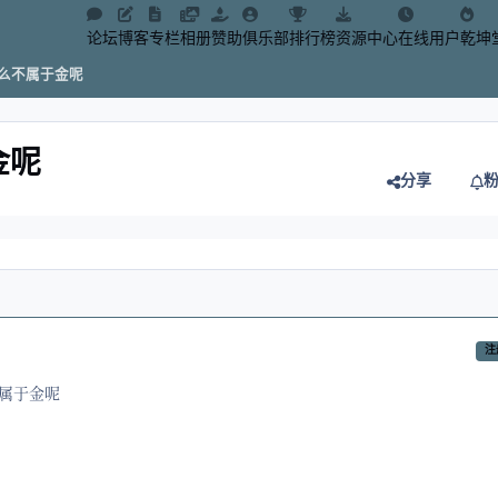
论坛
博客
专栏
相册
赞助
俱乐部
排行榜
资源中心
在线用户
乾坤
么不属于金呢
金呢
分享
注
属于金呢