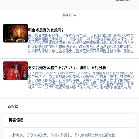
2
0
8
关于此博客
分享八字运势，八字看姻缘、事业、财运、健康等~
在此博客的帖子
排序方法
阅读更多关于和合术是真的有效吗？
和合术是真的有效吗？
关于和合术的有效性，至今仍存有争议。以下几方面的
助您全面理解这个问题： 1. 宗教信仰：对于宗教信仰虔诚的人来说，和
合术的仪式感能够增强他们的心灵归属感和信仰力量。
能促使他们更加努力去解决矛盾，改善关系，从而达到
2. 文化和传统：在一些文化中，和合术被视为重要的传
个人往往会在重大情感危机时选择进行这种仪式，其背
社会习俗也会促使人们更加重视这段关系，进而自然而然地和解
阅读更多关于男女合婚怎么看合不合？八字、属相、五行分析！
际案例：有不少人声称在使用和合术后，确实感受到了
而，科学界对此还是持谨慎态度。虽然尚无确凿的科学
男女合婚怎么看合不合？八字、属相、五行分析！
的有效性，但这些案例至少表明和合术对于一些人作用较大。 
挽回感情，免费咨询，天梓道长（微信：79824428）
八字合婚，又称“八字配对”或“八字匹配”，是指男女双
卦~ 特别鸣谢：非常感谢乾坤堂提供博客空间！
换生辰八字，由专业的命理师或风水师根据八字的五行
素，对两人的婚姻进行预测和评估。这种方法旨在通过