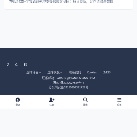
为男女双方的婚姻生活提供一定的参考和指导。怎么看
分析~ 一、八字后代运方面 根据每个人的八字，能够剖分出其后代的性
别、数量多寡、健康与否、是不是孝顺、有没有长进等
人的八字来看，后代运大致相合，就阐明二人的婚配对
二人的后代运相差太远，就阐明这么的婚配难以白头到老。 二、
面 如果两个人在生肖属相这块是相冲相害的，那么自然是不适宜进行婚
粉丝
配的，因为若是两者在属相上相冲相克，一定程度上就
脾气上是没法适合的，克害关系在属相之间是至关重要
响着彼此间的适婚程度，也因此，要想从合婚上来看，
就需要从这方面来进行入手。 三、五行方面 根据五行的相生相克，来
博客信息
看八字的合与不合。主要是看男女是金、木、水、火、
两者之间是相生相
天梓博客，分享八字运势，作者天梓道长，看八字姻缘运势可联系
79824428~非常感谢乾坤堂提供博客空间！每日更新，合作请联系