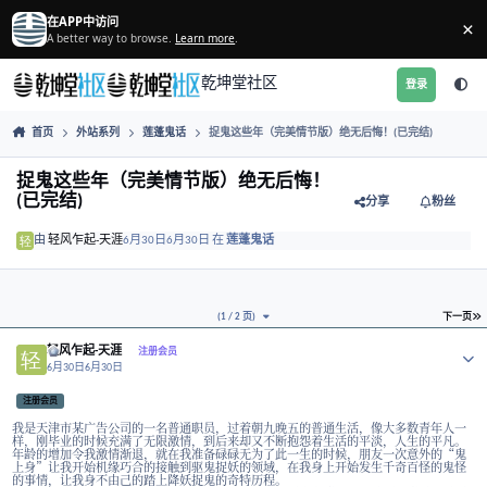
跳转到帖子
在APP中访问
A better way to browse.
Learn more
.
乾坤堂社区
首页
外站系列
莲蓬鬼话
捉鬼这些年（完美情节版）绝无后悔！
捉鬼这些年（完美情节版）绝无后悔！
(已完结)
分享
由
轻风乍起-天涯
6月30日
6月30日
在
莲蓬鬼话
(1 / 2 页)
Author stats
轻风乍起-天涯
注册会员
6月30日
6月30日