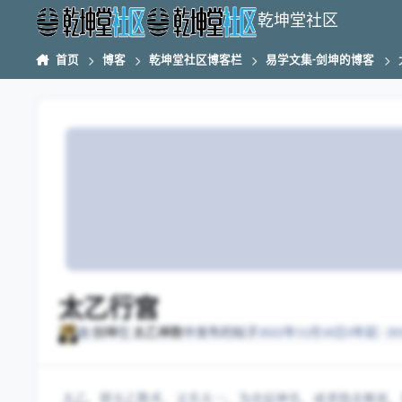
跳转到帖子
乾坤堂社区
首页
博客
乾坤堂社区博客栏
易学文集-剑坤的博客
太乙行宫
由
剑坤
在
太乙神数
中发布的帖子
2022年11月16日
3年前
· 2
太乙，即太乙数术，又名太一，为北辰神名，或者指北极星，