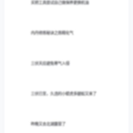
内容
分享
粉丝
上一篇帖子
三伏天应避免寒气入侵
第一次
0篇意见
没有意见。