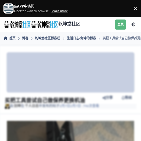
跳转到帖子
在APP中访问
A better way to browse.
Learn more
.
乾坤堂社区
首页
博客
乾坤堂社区博客栏
生活日志-剑坤的博客
买把工
分享
买把工具尝试自己做保养更换机油
由
剑坤
在
个人日志
中发布的帖子
2月7日
2月7日
· 746次查看