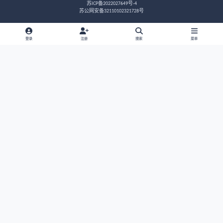
内丹修炼秘诀之炼精化气
三伏天应避免寒气入侵
三伏天应避免寒气入侵
三伏已至，久违的小壁虎多腿蚣又来了
三伏已至，久违的小壁虎多腿蚣又来了
昨晚又去北湖露营了
昨晚又去北湖露营了