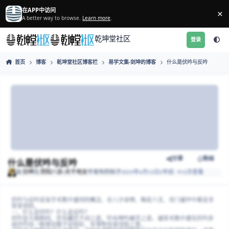
跳转到帖子
在APP中访问
A better way to browse.
Learn more
.
乾坤堂社区
首页
博客
乾坤堂社区博客栏
易学文集-剑坤的博客
什么是
分享
什么是伏吟与反吟
由
剑坤
在
阴阳八卦/天干地支
中发布的帖子
2024年6月13日
2年前
· 