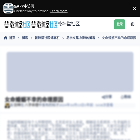
跳转到帖子
在APP中访问
A better way to browse.
Learn more
.
乾坤堂社区
首页
博客
乾坤堂社区博客栏
易学文集-剑坤的博客
女命婚
分享
女命婚姻不幸的命理原因
由
剑坤
在
八字命理
中发布的帖子
2024年10月13日
1年前
· 1618次查