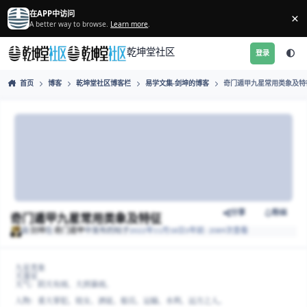
跳转到帖子
在APP中访问
A better way to browse.
Learn more
.
乾坤堂社区
首页
博客
乾坤堂社区博客栏
易学文集-剑坤的博客
奇门遁
分享
奇门遁甲九星常用类象及特征
由
剑坤
在
奇门遁甲
中发布的帖子
2022年11月18日
3年前
· 2089次查