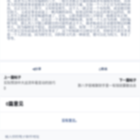
整体来讲，八字看事业工作主要是看官杀星，首先，官杀星不能是忌
星在命局中起到了坏的作用，如果命局中出现官杀而且是忌神的话，
容易事业上不顺、晋升空间比较狭窄、工作比较累、容易碰壁等等。
忌神的命局事业也不一定全部都差，这个要区分来看，如果官杀星在
比如说食神伤官克制了官杀，事业、工作也就会有一定的改善了。其
成、或者为公务员有编制的八字，一般官杀都会力量较强或者有强根
多大的官职或事业能做多大还需要看官杀星的力量。比如一个八字正
局，且正官在月上得令，又有财星相生，这个人一就会是一个有权利
比较大，又或是事业前途上一帆风顺的命局，如果这时候大运走的事
么晋升之路就会非常畅通快速了。还有，公职类做官的八字财星一般
也就是有稳定的工资，这也是一个重要的判断标准，如果一个人官为
财为用，那么其八字做公职做官的可能性就会不大，做老板或在企业
率大，因为偏财是不稳定、流动的钱财。最后，如果一个人的命局中
不代表它没有前途或者没有事业了，这个时候就可以财论官杀，用财
看一个人的仕途。因为财生官，同时财又代表一种欲望，便可以化为
等等。
分享
粉丝
上一篇帖子
实际预测中大运流年看变动的技巧