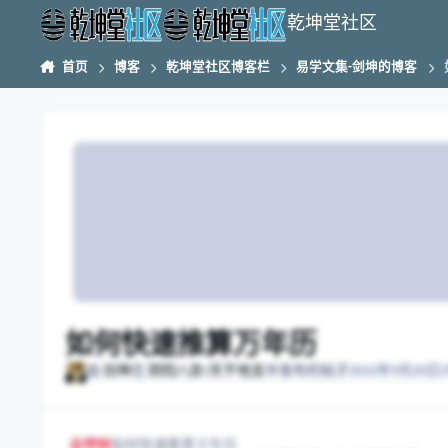
跳转到帖子
乾坤堂社区
首页
博客
乾坤堂社区博客栏
易学文集-剑坤的博客
如何快速推算万年历
由
剑坤
在
阴阳八卦/天干地支
中发布的帖子
2023年9月20日
命理师
如何快速推算万年历