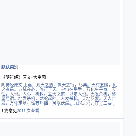
虑之太虚，待神往来。以观天地开辟，知万物所造化，见阴阳
之终始，原人事之政理。不出户而知天下，不窥牖而见天道；
不见而命，不行而至；是谓道知。以通神明，应于无方，而神
宿矣。 译文 要使思想充实，必须效法螣蛇。思想充实，产生于
气的思考活动。心要求安静，思考要求深远。心一安静，精神
便会爽朗充沛；思考一深远，谋划事情便能周详。精神爽朗充
沛，志向就不可能扰乱；谋划周详，事业的成功便没有隰隔。
思想坚定，心里便顺畅；心里安静，他所作的一切便不会有差
错。精神便自得其所
默认类别
《阴符经》原文+大字图
阴符经原文 上篇：观天之道，执天之行，尽矣。天有五贼，见
之者昌。五贼在心，施行于天。宇宙在乎手，万化生乎身。天
性，人也。人心，机也。立天之道，以定人也。天发杀机，移
星易宿。地发杀机，龙蛇起陆。人发杀机，天地反覆。天人合
发，万化定基。性有巧拙，可以伏藏。九窍之邪，在乎三要，
可以动静。火生于木，祸发必克。奸生于国，时动必溃。知之
1 篇意见
2011 次查看
修之，谓之圣人。 中篇：天生天杀，道之理也。天地，万物之
盗。万物，人之盗。人，万物之盗。三盗既宜，三才既安。故
读更多关于《黄帝阴符经》中篇现代释义 转载
曰：“食其时，百骸理。动其机，万化安。”人知其神之神，不
知其不神所以神也。日月有数，小大有定。圣功生焉，神明出
焉。其盗机也，天下莫能见，莫能知。君子得之固躬，人得之
轻命。 下篇：瞽者善听，聋者善视。绝利一源，用师十倍。三