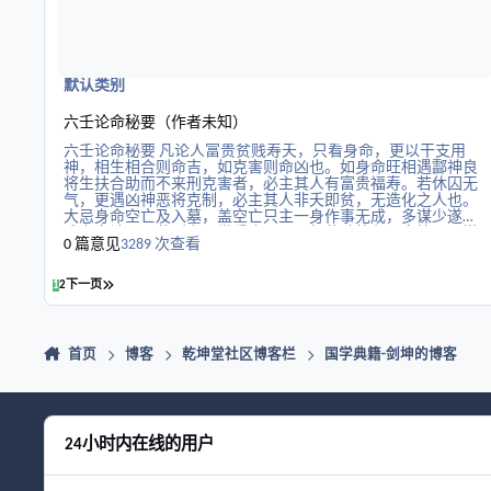
默认类别
六壬论命秘要（作者未知）
六壬论命秘要 凡论人富贵贫贱寿夭，只看身命，更以干支用
神，相生相合则命吉，如克害则命凶也。如身命旺相遇酃神良
将生扶合助而不来刑克害者，必主其人有富贵福寿。若休囚无
气，更遇凶神恶将克制，必主其人非夭即贫，无造化之人也。
大忌身命空亡及入墓，盖空亡只主一身作事无成，多谋少遂，
难立家计；入墓则主一世昏晦不明，行藏动静必不亨快；又嫌
0 篇意见
3289 次查看
身命瘦弱无助，盖无气遇扶必因人并立；如更遇刑冲克害则官
府欺凌，小人谤毁。若有气无助必独立撑持，如更遇生扶合助
则贵人提携。又要财福旺相得地，如财无气又临死墓绝空而日
最后一页
1
2
下一页
干又被凶神恶将冲克，无吉神将救助，此乃至下之命。如子无
气，又临死墓绝空而日干又被凶神恶将克制，无吉神将救助，
亦为至下之命。盖子妻空不为黄冠缁衣之僧道，则为乞丐之贫
人，又安求其增益也。大抵课命旺不如爻像旺，得课像旺可许
首页
博客
乾坤堂社区博客栏
国学典籍-剑坤的博客
其根基壮实；更得爻乘吉临得力之地扶助身命，乃为十全造
化。盖人之根基系于课，人之际遇系于爻，故课命无气，根基
浅\薄；爻像得地，际遇兴隆。细看三传吉凶，其荣枯实决于
此。夫初传为始，若财旺乘龙临吉地，早年身必富贵，子旺兴
隆同传初年子定轩昂，六合太常临财为作经商买卖兴家，太阴
24小时内在线的用户
天后见妻财婚姻早娶