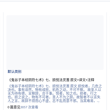
阅读更多关于《鬼谷子本经阴符七术》七、损悦法灵蓍 原文+译文+注
阅
默认类别
《鬼谷子本经阴符七术》七、损悦法灵蓍 原文+译文+注释
《鬼谷子本经阴符七术》七、损悦法灵蓍 原文 损悦者，几危之
决也。事有适然，物有成败，机危之动，不可不察。 故圣人以
无为待有德，言察辞，合于事。悦者，知之也。损者，行之
也。损之说之，物有不可者，圣人不为之辞。故智者不以言失
人之言，故辞不烦而心不虚，志不乱而意不邪。当其难易，而
后为之谋；因自然之道以为实。圆者不行，方者不止，是谓大
0 篇意见
3057 次查看
功。益之损之，皆为之辞。用分威散势之权，以见其悦威，其