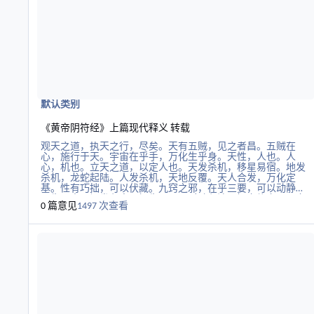
抑非损恶，所以禳过；贬酒阙色，所以无污；避嫌远疑，所以
不误；博学切问，所以广知；高行微言，所以修身；恭俭谦
约，所以自守；深计远虑，所以不穷；亲仁友直，所以扶颠；
近
默认类别
《黄帝阴符经》上篇现代释义 转载
观天之道，执天之行，尽矣。天有五贼，见之者昌。五贼在
心，施行于天。宇宙在乎手，万化生乎身。天性，人也。人
心，机也。立天之道，以定人也。天发杀机，移星易宿。地发
杀机，龙蛇起陆。人发杀机，天地反覆。天人合发，万化定
基。性有巧拙，可以伏藏。九窍之邪，在乎三要，可以动静。
火生于木，祸发必克。奸生于国，时动必溃。知之修之，谓之
0 篇意见
1497 次查看
圣人。天生天杀，道之理也。 “观”——“宇宙观”(宇宙形成的原
理)，宇宙是由我们肉眼的“观”所显化的。也作:观看和理解，格
阅读更多关于太上感应篇
物以致知。 在这里，道出了我所悟出的:“宇宙观”，道出了宇宙
的起源:天地、宇宙，是靠我们长久以来适应变化的意识能力形
成的、肉眼可见的“观”来显化出来的。 呼应《道德经》:“无极
生太极，太极生两仪，两仪生三才”，解释宇宙是从无到有，由
虚到肉眼可见的“实”的过程。 “天之道”:是宇宙万物从无到有、
从虚到实、从意到形……生化不息的万物化生和过程，并揭示了
阴阳消长转化的规律。意识能力显化宇宙万物，静极生动，阴
极生阳，这就是揭示宇宙、万事万物之规律之大“道”！ “执”:是