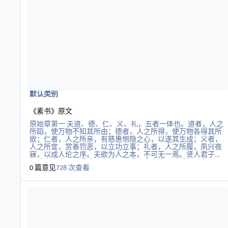
志向，是因为如果不培养志向，心的思想活动便不会畅达。如
果有了某种欲望，老是放在心里考虑，那么，志向便被欲望所
役使。欲望多了，心便分散；心分散了，志向便衰弱；志向衰
弱了，思想活动便不畅达。心的思想活动专一，欲望便无隙可
乘；欲望无隙可乘，志向意愿便不会衰弱；志向意愿不衰弱，
思路便会畅达
默认类别
《素书》原文
原始章第一 夫道、德、仁、义、礼，五者一体也。道者，人之
所蹈，使万物不知其所由；德者，人之所得，使万物各得其所
欲；仁者，人之所亲，有慈惠恻隐之心，以遂其生成；义者，
人之所宜，赏善罚恶，以立功立事；礼者，人之所履，夙兴夜
寐，以成人伦之序。夫欲为人之本，不可无一焉。贤人君子明
于盛衰之道，通乎成败之数，审乎治乱之势，达乎去就之理，
0 篇意见
728 次查看
故潜居抱道，以待其时。若时至而行，则能极人臣之位；得机
而动，则能成绝代之功。其不遇，没身而已。是以其道足高，
阅读更多关于《黄帝阴符经》上篇现代释义 转载
而名重于后代。右第一章，言道不可以无始。 正道章第
二 德足以怀远，信足以一异，义足以得众，才足以鉴古，明足
以照下，此人之俊也。行足以为仪表，智足以决嫌疑，信足以
使守约，廉足以使分财，此人之豪也。守职而不废，处义而不
回，见嫌而不苟免，见利而不苟得，此人之杰也。右第二章，
言道不可以非正。 求人之志章第三 绝嗜禁欲，所以除累；