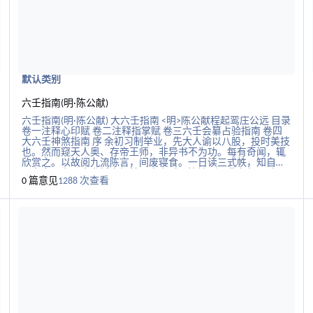
物，即生贪求；既生贪求，即是烦恼；烦恼妄想，忧苦身心；
便遭浊辱，流浪生死，常沉苦海，永失真道。真常之道
默认类别
六壬指南(明·陈公献)
六壬指南(明·陈公献) 大六壬指南 <明>陈公献程起鸾庄公远 目录
卷一注释心印赋 卷二注释指掌赋 卷三六壬会纂占验指南 卷四
大六壬神煞指南 序 余初习制举业，先大人谕以八股，投时美技
也。然而窥天人奥、存帝王师，非异书不为功。每有奇闻，辄
欣赏之。以故阅九流陈言，间废寝食。一日读三式帙，知自九
天玄女，为灭蚩尤授之轩辕，内六壬更饶繁剧，非九年面壁，
0 篇意见
1288 次查看
莫竟其源。食精蕴可以养性全身，吐余绪可以料敌知胜，上六
千百年问，周有子牙，越有少伯，汉有子房，三国迄今，仅蜀
阅读更多关于五行大义（隋·萧吉）
孔明青田而已。岂寻常章句之士，随处不立人哉！崇祯甲申，
督师史元辅羽檄徵余，再及而应，置之礼贤前席，题授中州司
理，取道淮阴，得逅陈子公献。印证所学，相叹伯乐不常有
也。公献以维扬将家子，自祖父及昆季，文苑武虎，著声海
内，又生而膂勇，耽习奇技，《太公》、《阴符》诸篇以及黄
老之术，了然胸次。向请缨于大司马王霁宇先生，出门上书屯
田，见知受任，劳有成效。忽为谗阻，功志未竟，识者惜之。
潜究六壬，寒暑不辍，访学燕京，与涂松亭、何半鹤二公齐
名。由是冠盖问奇者，日无虚晷，纵口而谈，无不翩翩奇中。
好事者为嘉赏，分类纂编，摘计百数有奇，乞以尽事之概