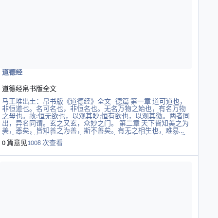
位、与道共生、相互作用成就。 天地人三才互相显化、互相成
就，阴阳物心，正邪互换、生灭同时，相生相克。这就是
“道”，
道德经
道德经帛书版全文
马王堆出土：帛书版《道德经》全文 德篇 第一章 道可道也，
非恒道也。名可名也，非恒名也。无名万物之始也，有名万物
之母也。故:恒无欲也，以观其眇;恒有欲也，以观其徼。两者同
出，异名同谓。玄之又玄，众妙之门。 第二章 天下皆知美之为
美，恶矣，皆知善之为善，斯不善矣。有无之相生也，难易之
相成也，长短之相形也，高下之相盈也，音声之相和也，先后
0 篇意见
1008 次查看
之相随也。是以圣人居无为之事，行不言之教。万物作而弗始
也，为而弗恃也，成功而弗居也，夫唯弗居，是以弗去。 第三
读更多关于六壬秘本（清·金正音）
章 不上贤，使民不争。不贵难得之货，使民不为盗。不见可
欲，使民不乱。是以圣人之治也，虚其心，实其腹，弱其志，
强其骨，恒使民无知无欲也。使夫知不敢弗为而已，则无不治
矣。 第四章 道中，而用之又弗盈也，渊呵，似万物之宗。挫其
锐，解其纷，和其光，同其尘，湛呵，似或存。吾不知谁之
子，象帝之先。 第五章 天地不仁，以万物为刍狗。圣人不仁，
以百姓为刍狗。天地之间，其犹橐龠舆?虚而不屈，动而愈出。
多闻数穷，不若守于中。 第六章