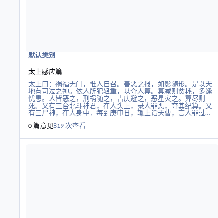
遵从、掌握、执行、运营的意思。
默认类别
太上感应篇
太上曰：祸福无门，惟人自召。善恶之报，如影随形。是以天
地有司过之神。依人所犯轻重，以夺人算。算减则贫耗，多逢
忧患。人皆恶之，刑祸随之，吉庆避之，恶星灾之。算尽则
死。又有三台北斗神君，在人头上，录人罪恶，夺其纪算。又
有三尸神，在人身中，每到庚申日，辄上诣天曹，言人罪过。
月晦之日，灶神亦然。 凡人有过，大则夺纪，小则夺算。其过
0 篇意见
819 次查看
大小，有数百事。欲求长生者，先须避之。是道则进，非道则
退；不履邪径，不欺暗室；积德累功，慈心于物；忠孝友悌，
阅读更多关于六壬论命秘要（作者未知）
正己化人；矜孤恤寡，敬老怀幼；昆虫草木，犹不可伤；宜悯
人之凶，乐人之善；济人之急，救人之危；见人之得，如己之
得；见人之失，如己之失；不彰人短，不玄己长；遏恶扬善，
推多取少；受辱不怨，受宠若惊；施恩不求报，与人不追悔。
所谓善人，人皆敬之，天道佑之，福禄随之，众邪远之，神灵
卫之，所作必成，神仙可冀。 欲求天仙者，当立一千三百善。
欲求地仙者，当立三百善。苟或非义而动，背理而行；以恶为
能，忍作残害；阴贼良善，暗侮君亲；慢其先生，叛其所事；
诳诸无识，谤诸同学；虚诬诈伪，攻讦宗亲；刚强不仁，很戾
自用；是非不当，向背乖宜；虐下取功，谄上希旨；受恩不
感，念怨