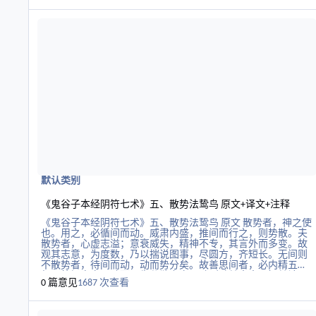
无欲。”道绝不行，耶文滋起，货赂为生，民竟贪学之。身随危
阅读更多关于《鬼谷子本经阴符七术》五、散势法鸷鸟 原文+译文
倾，当禁之。勿知耶文，勿贪宝货，国则易治。上之化下，犹
风之靡草。欲如此，上要当知信道。“使知者不敢不为。”上信
道不倦，多知之士，虽有耶心，犹志是非。见上勤勤，亦不敢
不为也。“则无不治。”如此国以治也。 ” “道冲而用之不盈。”道
贵中和，当中和行之，志意不可盈溢违道诫。“渊似万物之
宗。”道也。人行道不违诫，渊深似道。“挫其锐，解其忿。”锐
者，心方欲图恶。忿者，怒也。皆非道所喜。心欲为恶，挫还
之，怒欲发宽解之，勿使五藏忿怒也。自威以道诫，自劝以长
生，於此致当。忿争激，急弦声，所以者过。积死迟怒，伤死
以疾，五藏以伤，道不能治，故道诫之重，教之丁宁。五藏所
以
默认类别
《鬼谷子本经阴符七术》五、散势法鸷鸟 原文+译文+注释
《鬼谷子本经阴符七术》五、散势法鸷鸟 原文 散势者，神之使
也。用之，必循间而动。威肃内盛，推间而行之，则势散。夫
散势者，心虚志溢；意衰威失，精神不专，其言外而多变。故
观其志意，为度数，乃以揣说图事，尽圆方，齐短长。无间则
不散势者，待间而动，动而势分矣。故善思间者，必内精五
气，外视虚实，动而不失分散之实。动则随其志意，知其计
0 篇意见
1687 次查看
谋。势者，利害之决，权变之威。势败者，不可神肃察也。 译
文 散发威势。即利用权威和有利形势采取行动，要效法鸷鸟。
阅读更多关于《鬼谷子本经阴符七术》二、养志法灵龟 原文+译文
散发威势，是由精神主宰的。要散发威势，一定要抓住间隙(时