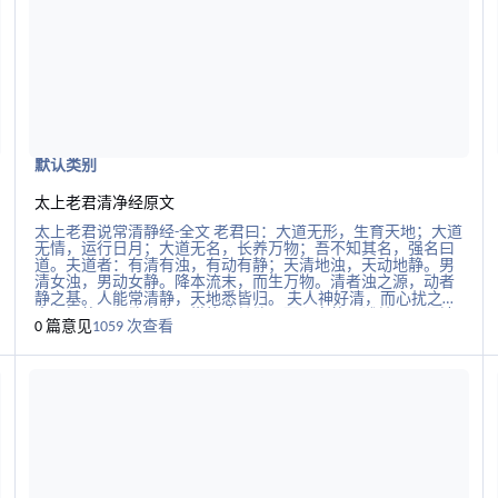
治、经济和社会状况提出解决方案，帮助天下人。 二、上卷 上
卷共分为十六个篇章，主要涉及到政治、军事、天文、地理、
医学等方面，其中最著名的莫过于
默认类别
太上老君清净经原文
太上老君说常清静经-全文 老君曰：大道无形，生育天地；大道
无情，运行日月；大道无名，长养万物；吾不知其名，强名曰
道。夫道者：有清有浊，有动有静；天清地浊，天动地静。男
清女浊，男动女静。降本流末，而生万物。清者浊之源，动者
静之基。人能常清静，天地悉皆归。 夫人神好清，而心扰之；
人心好静，而欲牵之。常能遣其欲，而心自静，澄其心，而神
0 篇意见
1059 次查看
自清。自然六欲不生，三毒消灭。所以不能者，为心未澄，欲
未遣也。能遣之者，内观其心，心无其心；外观其形，形无其
阅读更多关于六壬指南(明·陈公献)
阅
形；远观其物，物无其物。三者既悟，唯见於空；观空亦空，
空无所空；所空既无，无无亦无；无无既无，湛然常寂；寂无
所寂，欲岂能生？欲既不生，即是真静。真常应物，真常得
性；常应常静，常清静矣。如此清静，渐入真道；既入真道，
名为得道，虽名得道，实无所得；为化众生，名为得道；能悟
之者，可传圣道。 老君曰：上士无争，下士好争；上德不德，
下德执德。执著之者，不名道德。众生所以不得真道者，为有
妄心。既有妄心，即惊其神；既惊其神，即著万物；既著万