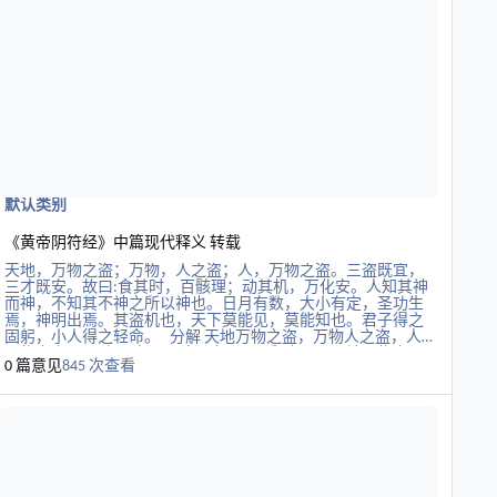
反昼夜，用师万倍。心生于物，死于物，机在目。天之无恩，
而大恩生。迅雷烈风，莫不蠢然。至乐性愚，至静性廉。天之
至私，用之至公。禽之制在气。生者，死之根。死者，生之
根。恩生于害，生于恩。愚人以天地文理圣，我以时物文理
哲。人以愚虞圣，我以不愚虞圣。人以奇其圣，我以不奇其
圣。沉水入火，自取灭亡。自然之道静，故天地万物生。
默认类别
《黄帝阴符经》中篇现代释义 转载
天地，万物之盗；万物，人之盗；人，万物之盗。三盗既宜，
三才既安。故曰:食其时，百骸理；动其机，万化安。人知其神
而神，不知其不神之所以神也。日月有数，大小有定，圣功生
焉，神明出焉。其盗机也，天下莫能见，莫能知也。君子得之
固躬，小人得之轻命。 分解 天地万物之盗，万物人之盗，人
万物之盗。 三盗既宜，三才既安。 【释义】: “天地万物之
0 篇意见
845 次查看
盗”，是关于宇宙的形成， 天地本是指空间，空间借万物显
化、成就。无数空间靠万物填充才显化形成。 “万物人之盗”是
读更多关于道德经帛书版全文
关于人创造万物，人心显化、成就、展示物化。“人万物之
盗”，人是万物成就，人是欲望、物质的产物。万物借我们来成
就，也就是我们显化、成就了万物，万物显化、成就了宇宙。
“三道既宜，三才既安”三者的关系清明，才能通透宇宙万物的
核心之“道”。“道”生天地人三才，三才才能成就宇宙，明道才
能遵从，明道并遵从宇宙天地人原理、规律、规则才能各就其