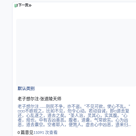
在此博客的帖子
最后一页
1
2
下一页
阅读更多关于老子想尔注·张道陵天师
默认类别
老子想尔注·张道陵天师
老子想尔注 ……则民不争，亦不盗。“不见可欲，使心不乱。”
□□□不欲视之，比如不见，勿令心动。若动自诫，即□道去复
还，心乱遂之，道去之矣。“圣人治，灵其心，实其腹。”心
者，规也，中有吉凶善恶。腹者，道囊，气常欲实。心为凶
恶，道去囊空。空者耶入，便煞人。虚去心中凶恶，道来归
之，腹则实矣。“弱其志，强其骨。”志随心有善恶，骨随腹仰
0 篇意见
11091 次查看
气。彊志为恶，气去骨枯，弱其恶志，气归髓满。“常使民无知