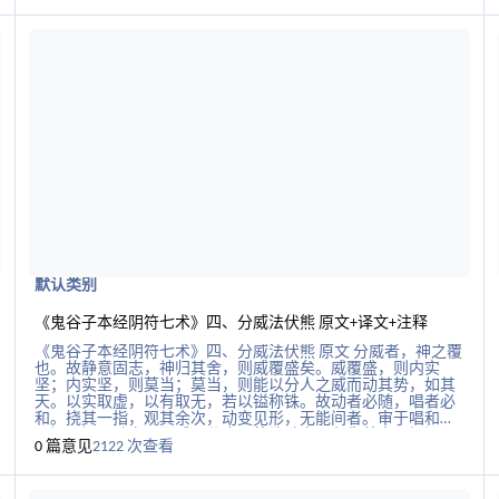
机危乃为之决。故善损悦者，誓若决水于千仞之堤，转圆石于
+注释
阅读更多关于《鬼谷子本经阴符七术》四、分威法伏熊 原文+译文+注
阅
万仞之谷。而能行此者，形势不得不然也。 译文 减损杂念、心
神专一是判断事物隐微征兆的方法。事件有偶然巧合，万物都
有成有败。隐微的变化，不可不仔细观察。所以，圣人用顺应
自然的无为之道来对待所获得的情况，观察言辞要与事功相结
合。心神专一，是为了了解事物；减少杂念，是为了坚决行
动。行动了，解说了，外界还是不赞同，圣人不强加辞令进行
辩解。所以，聪明人不因为自己的主张而排斥掉别人的主张。
因而能够做到语言扼要而不繁琐，心里虚静而不乱想，志向坚
定而不被扰乱，意念正当而不偏邪。适应事物的难易状况，然
后制定谋略，顺应自然之道来作
默认类别
《鬼谷子本经阴符七术》四、分威法伏熊 原文+译文+注释
《鬼谷子本经阴符七术》四、分威法伏熊 原文 分威者，神之覆
也。故静意固志，神归其舍，则威覆盛矣。威覆盛，则内实
坚；内实坚，则莫当；莫当，则能以分人之威而动其势，如其
天。以实取虚，以有取无，若以镒称铢。故动者必随，唱者必
和。挠其一指，观其余次，动变见形，无能间者。审于唱和，
以间见间，动变明而威可分也。将欲动变，必先养志以视间。
0 篇意见
2122 次查看
知其固实者，自养也。让己者，养人也。故神存兵亡，乃为知
形势。 译文 发挥威力，要效法伏在地上准备出击的熊。只有在
+注释
阅读更多关于《鬼谷子本经阴符七术》一、盛神法五龙 原文+译文+注
阅
旺盛的精神笼罩之下，威力才能充分发挥。所以，要使志向坚