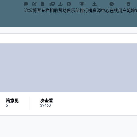
论坛
博客
专栏
相册
赞助
俱乐部
排行榜
资源中心
在线用户
乾坤
篇意见
次查看
5
39460