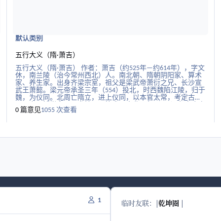
默认类别
五行大义（隋·萧吉）
五行大义（隋·萧吉） 作者：萧吉（约525年—约614年），字文
休，南兰陵（治今常州西北）人。南北朝、隋朝阴阳家、算术
家、养生家。出身齐梁宗室，祖父是梁武帝萧衍之兄、长沙宣
武王萧懿。梁元帝承圣三年（554）投北，时西魏陷江陵，归于
魏，为仪同。北周亡隋立，进上仪同，以本官太常，考定古今
阴阳书。博学多通，尤精阴阳算术。大业元年（605）拜太府少
0 篇意见
1055 次查看
卿。卒于官。所撰《帝王养生要方》6卷、《相经要录》，今已
佚。所撰《五行大义》五卷，佚于中国，近代又自日本回流。
五行大义序 上仪同三司城阳郡开国公萧吉撰 夫五行者。盖造化
之根源。人伦之资始。万品禀其变易。百灵因其感通。本乎阴
阳。散乎精像。周竟天地。布极幽明。子午卯酉为经纬。八风
六律为纲纪。故天有五度以垂象。地有五材以资用。人有五常
以表德。万有森罗。以五为度。过其五者。数则变焉。实资五
气。均和四序。孕育百品。陶铸万物。善则五德顺行。三灵炳
曜。恶则九功不革。六沴互兴。原始要终。靡究萌兆。是以圣
人体于未肇。故设言以筌象。立象以显事。事既悬有。可以象
知。象则有滋。滋故生数。数则可纪。象则可形。可形可纪。
故其理可假而知。可假而
1
临时友联：
|
乾坤圈
|