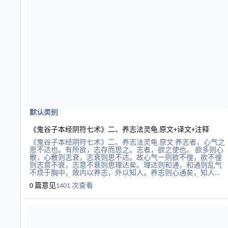
机)采取行动。威力收敛集中，内部精神旺盛，善于利用对方的
间隙采取行动，那么，威势便可以发散出去。散发威势时，要
思想虚静，从而考虑周详；要意志充沛，从而能够决断。如果
意志衰微，便会丧失威势，加上精神不专一，那么。说起话来
便会不中肯，而且前后矛盾，变化不定。所以，要观察对方的
思想意志和办事标准，运用揣摩之术游说他，并采取不同的政
治权谋谋划各种事情，有时圆转灵活，有时方正直率。如果缺
少间隙或意志等主客观条件，就不能发散威势。因为散势必须
等待间隙而采取行动，一行动
默认类别
《鬼谷子本经阴符七术》二、养志法灵龟 原文+译文+注释
《鬼谷子本经阴符七术》二、养志法灵龟 原文 养志者，心气之
思不达也。有所欲，志存而思之。志者，欲之使也。 欲多则心
散，心散则志衰，志衰则思不达。故心气一则欲不徨，欲不徨
则志意不衰，志意不衰则思理达矣。理达则和通，和通则乱气
不烦于胸中，故内以养志，外以知人。养志则心通矣，知人则
识分明矣。将欲用之于人，必先知其养气志。知人气盛衰，而
0 篇意见
1401 次查看
养其志气，察其所安，以知其所能。 志不养，则心气不固；心
气不固，则思虑不达；思虑不达，则志意不实。志意不实，则
阅读更多关于《素书》原文
应对不猛；应对不猛，则志失而心气虚；志失而心气虚，则丧
其神矣；神丧，则仿佛；仿佛，则参会不一。养志之始，务在
安己；己安，则志意实坚；志意实坚，则威势不分，神明常固
守，乃能分之。 译文 心培养志向要效法灵龟。之所以需要培养