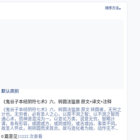
排序方法
释
读更多关于《鬼谷子本经阴符七术》六、转圆法猛兽 原文+译文+注释
默认类别
《鬼谷子本经阴符七术》六、转圆法猛兽 原文+译文+注释
《鬼谷子本经阴符七术》六、转圆法猛兽 原文 转圆者，无穷之
计也。无穷者，必有圣人之心，以原不测之智；以不测之智而
通心术，而神道混沌为一。以变论万类，说意无穷。智略计
谋，各有形容，或圆或方，或阴或阳，或吉或凶，事类不同。
故圣人怀此，用转圆而求其合。故与造化者为始，动作无不包
大道，以观神明之域。 天地无极，人事无穷，各以成其类；见
0 篇意见
11222 次查看
其计谋，必知其吉凶成败之所终。转圆者，或转而吉，或转而