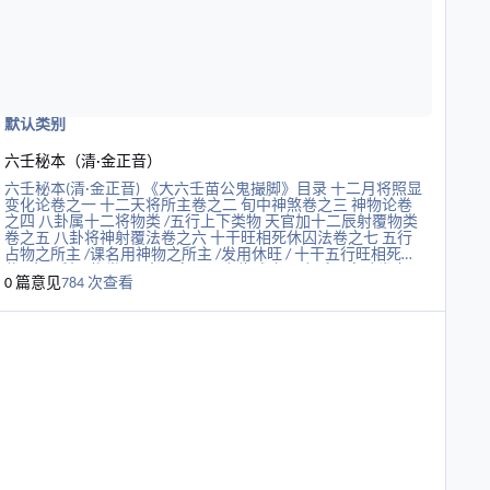
默认类别
六壬秘本（清·金正音）
六壬秘本(清·金正音) 《大六壬苗公鬼撮脚》目录 十二月将照显
变化论卷之一 十二天将所主卷之二 旬中神煞卷之三 神物论卷
之四 八卦属十二将物类 /五行上下类物 天官加十二辰射覆物类
卷之五 八卦将神射覆法卷之六 十干旺相死休囚法卷之七 五行
占物之所主 /课名用神物之所主 /发用休旺 / 十干五行旺相死囚
休 /十干所属物类 /二十八宿周天度位 李九万六壬百章歌卷之八
0 篇意见
784 次查看
十二宫神六壬所属之图鬼撮脚卷之九 六壬穿杨百章歌卷之九 通
天鬼翼赋卷之十 六壬玉成歌注解卷之十一 鬼撮脚总括《玉田
歌》卷之十二 婚姻 /疾病 /出行 /行人 /谒人察善恶 /论讼 /田六
种 /晴雨 /科举 /干禄 /日辰人宅 /奴婢 五行旺相胎孕休囚论卷之
十三 壬机秘要法语 五要权衡篇卷之十四 占盗遁踪由 /名殊义
同 /大六壬毕法略说 /司天苗达过将法 《管辂神书》卷之十五 论
终身 /论空亡 /论空亡作鬼 /论破神 /论刑冲害 /论丁神 /干支总
论 /论争讼 /论富贵 /论课名 《六壬心镜经》卷之十六 占天晴
否 /占天雨否 /占水涨退否 /占人宅 /宅中有无鬼神 /占修造岁内
所