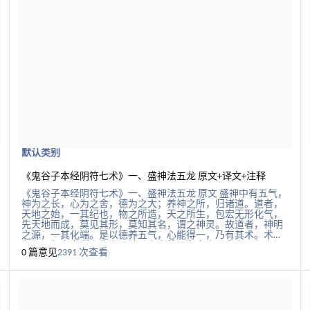
定，思想安静，精神集中，威力才能盛大。威力发挥要盛大，
凭着内部的充实坚定；内部充实坚定，威力发出便没有谁能抵
挡。没有谁能抵挡．就能以发出的威力震动别人，那威势像天
一样无不覆盖。这便是用坚实去对付虚弱，用有威力去对付无
威力。这就好像"镒"和"铢"比较一样，相差悬殊。 所以，只要
一动便一定有人跟从，一唱便一定有人附和。只要弯动一个指
头，便可看到其他指头的变化。威势一发出，就可使情况发生
变化，没有谁能够阻挡。对唱和的状况进行周详考察．可以发
现对方
默认类别
《鬼谷子本经阴符七术》一、盛神法五龙 原文+译文+注释
《鬼谷子本经阴符七术》一、盛神法五龙 原文 盛神中有五气，
神为之长，心为之舍，德为之大；养神之所，归诸道。道者，
天地之始，一其纪也，物之所造，天之所生，包宏无形化气，
先天地而成，莫见其形，莫知其名，谓之神灵。故道者，神明
之源，一其化端。是以德养五气，心能得一，乃有其术。术
者，心气之道所由舍者，神乃为之使。九窍十二舍者，气之门
0 篇意见
2391 次查看
户，心之总摄也。 生受之天，谓之真人；真人者，与天为一。
内修练而知之，谓之圣人；圣人者，以类知之。故人与生一，
阅读更多关于《推背图》全文解读 转载
阅
出于物化。知类在窍，有所疑惑，通于心术，心无其术，必有
不通。其通也，五气得养，务在舍神，此之谓化。化有五气
者，志也、思也、神也、心也、德也；神其一长也。静和者养
气，养气得其和。四者不衰，四边威势无不为，存而舍之，是