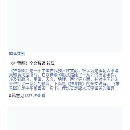
谓神化归于身，谓之真人。真人者，同天而合道，执一而养产
万类，怀天心，施德养，无为以包志虑、思意，而行威势者
也。士者通达之，神盛乃能养志。 译文 要使精神旺盛充沛，必
须效法五龙。旺盛的精神中包含着五脏的精气，精神是五脏精
气的统帅，心是精神的依托之所。只有道德才能使精神伟大，
所以养神的方法归结为道。道是天地的开始，道产生一，一是
万物的开端。万物的创造，
默认类别
《推背图》全文解读 转载
《推背图》是一部中国古代预言性文献，被认为是唐朝人李淳
风和袁天罡所写。它以诗歌的形式描绘了一系列的历史事件，
涉及到政治、军事、天文、地理、医学等方面，并对中国的未
来进行了一系列的预言。下面是《推背图》的全文详解。 《推
背图》是中华预言第一奇书，传说它是唐太宗李世民为推算大
唐国运，下令当时两位著名的天相家李淳风和袁天罡编写的。
0 篇意见
1237 次查看
李淳风用周易八卦进行推算，没想到一算起来就上了瘾，一发
不可收拾，竟推算到了唐以后中国2000多年的命运，直到袁天
阅读更多关于太上老君清净经原文
阅
罡推他的背，说道：“天机不可再泄，还是回去休息吧”，因此
这本预言奇书得名《推背图》。 一、序言 “万事起头难，始作
人事，犹能生财。意到功成时，欲退何辞，空手而归。欲取天
下事，必先为天下人，取其心则得其人，取其人则得天下”。
这是《推背图》的序言。作者李淳风在序言中阐述了自己写作
的动机和目的，即希望通过自己的预言和建言，为当时的政