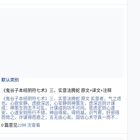
凶，圣人以道，先知存亡，乃知转圆而从方。圆者，所以合
释
读更多关于《鬼谷子本经阴符七术》三、实意法腾蛇 原文+译文+注释
语；方者，所以错事。转化者，所以观计谋；接物者，所以观
进退之意。皆见其会，乃为要结以接其说也。 译文 要像圆珠那
样运转自如，就使用猛兽功法。所谓要像圆珠那样运转自如，
便是指计谋没有穷尽。要能使计谋无穷运转，必须要有圣人的
胸怀，从而探究不可估量的智慧，以这种不可估量的智慧来通
晓心术。自然之道是神妙莫测的，处于一种混沌的统一状态。
用变化的观点来讨论万事万物，所阐明的道理是无穷无尽的。
智慧谋略，各有各的形态。有的灵活圆转，有的方正直率，有
的公开，有的隐秘，有的顺利，有的凶险，这是为了应付不同
的事类。所以，圣人
默认类别
《鬼谷子本经阴符七术》三、实意法腾蛇 原文+译文+注释
《鬼谷子本经阴符七术》三、实意法腾蛇 原文 实意者，气之虑
也。心欲安静，虑欲深远；心安静则神策生，虑深远则计谋
成；神策生则志不可乱，计谋成则功不可间。意虑定则心遂
安，心遂安则所行不错，神自得矣。得则凝。识气寄，奸邪得
而倚之，诈谋得而惑之；言无由心矣。固信心术守真一而不
化，待人意率之交会，听之候也。寄谋者，存亡之枢机。虑不
0 篇意见
2288 次查看
会，则听不审矣。候之不得，寄谋失矣。则意无所信，虚而无
实。故寄谋之虑，务在实意；实意必从心术始。 无为而求，安
释
读更多关于《阴符经》原文+大字图
静五脏，和通六腑；精神魂魄固守不动，乃能内视反听 ，定志