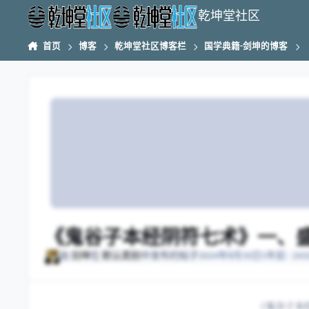
跳转到帖子
乾坤堂社区
首页
博客
乾坤堂社区博客栏
国学典籍-剑坤的博客
《鬼谷子本经阴符七术》一、盛
由
剑坤
在
默认类别
中发布的帖子
2024年8月10日
1年前
· 2
《鬼谷子本