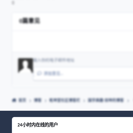
0篇意见
添加意见…
首页
博客
乾坤堂社区博客栏
国学典籍-剑坤的博客
24小时内在线的用户