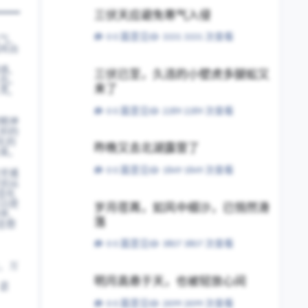
三伏天应避免寒气入侵
三伏天应避免寒气入侵
气，
0 篇意见
3331 次查看
所由
三伏已至，久违的小壁虎多腿蚣又来了
惑，
三伏已至，久违的小壁虎多腿蚣又
也。
类，
来了
0 篇意见
2289 次查看
精神
形的
昨晚又去北湖露营了
化的
昨晚又去北湖露营了
果。
旁通
0 篇意见
1849 次查看
而运
造化
岁月荏苒，如风中细沙，已悄然滑落
以使
岁月荏苒，如风中细沙，已悄然滑
界，
思想
落
0 篇意见
3807 次查看
，万
明月高悬于天，也被轻放心间
明月高悬于天，也被轻放心间
意
0 篇意见
2699 次查看