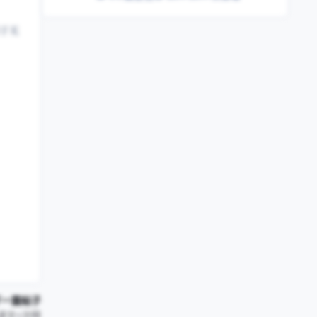
于无
下一篇帖子
译文+注释