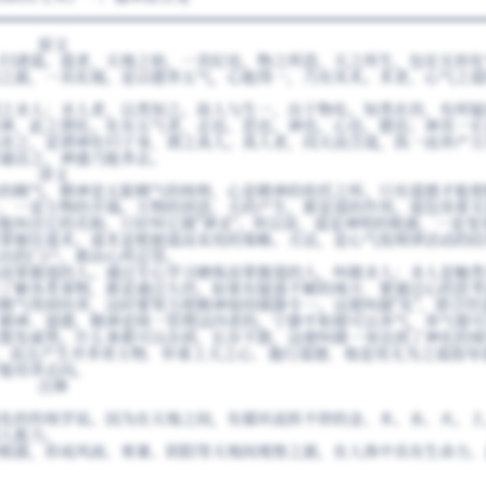
原文
归诸道。道者，天地之始，一其纪也，物之所造，天之所生，包宏无形化
之源，一其化端。是以德养五气，心能得一，乃有其术。术者，心气之道
之圣人；圣人者，以类知之。故人与生一，出于物化。知类在窍，有所疑
神，此之谓化。化有五气者，志也、思也、神也、心也、德也；神其一长
舍之，是谓神化归于身，谓之真人。真人者，同天而合道，执一而养产万
通达之，神盛乃能养志。
译文
的精气，精神是五脏精气的统帅，心是精神的依托之所。只有道德才能使
，一是万物的开端。万物的创造，天的产生，都是道的作用。道包容着无
能叫出它的名称，只好叫它做"神灵"。所以说，道是神明的根源，一是变
掌握住道术。道术是根据道而采用的策略、方法，是心气按规律活动的结
出的门户，都由心所总管。
而掌握道的人。通过专心学习磨炼而掌握道的人，叫做圣人；圣人是触类
了解各类事物，都是通过九窍。如果有疑惑不解的地方．要通过心的思考
精气得到培养，这时要努力使精神保持镇静专一。这便叫做"化"，即合符
精神、道德，精神是统一管理这四者的。宁静平和便可以养气，养气便可
散发威势。什么事都可以办到，长存不散，这便叫做一身达到了神化的境
"，而且产生并养育万物．怀着上天之心．施行道德．他是用无为之道指导
能培养志向。
注释
化的传统学说。因为在天地之间，有循环流转不停的金、木、水、火、土
人能力。
根源，形成风雨、寒暑、阴阳等天地间观察之源，在人体中具有生命力、