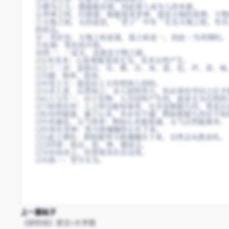
⑤德为之大：德最能治邪，因此使人成为人的本源。
⑥养神之所，归诸道：根据道来养神，道是天地的真理、万物
⑦天地之始，无的意思，“老子”中有“无名天地之始，有名
的形态。
⑧一其纪也：天地之始是道，道之始是一，因此一为其纲纪。
⑨化端：变化的开始。
⑩得一：一是无，也就是万物之源。
(11)有其术：心如果能变成无为，其术自然产生。
(12)十二舍：是指目、耳、鼻、舌、身、意、色、声、香、
(13)摄：统率、收容。
(14)受之天：道是由上天传授到人间的。
(15)圣人者，以类知之：圣人固然伟大，但必须有学问之后
(16)人与生一，出于化物：入共同所产生的，就是无为自然
(17)知类在窍：人之所以能知事类，完全是根据九窍。类是
(18)有所疑惑，通于心术，术必有不通：假如根据九窍还不
(19)其通也，五气得养：假如心术能很通，五气自然能被养。
(20)务在舍神：努力使魂魄停止住下来。
(21)此之谓化：假如能努力使魂魄住下来，自然会从胜而化。
(22)四者：指志、思、神、德而言。
(23)存而舍之，经常使其住在这里。
(24)执一：坚守无为。
上一篇帖子
《阴符经》原文+大字图