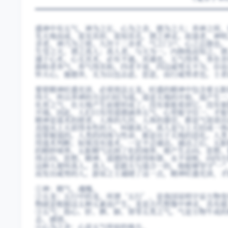
盛神中有五气，神为之长，心为之舍，德为之大；养神之所，
先天地而成，莫见其形，莫知其名，谓之神灵。故道者，神明
舍者，神乃为之使。九窍十二舍者，气之门户，心之总摄也。
生受之天，谓之真人；真人者，与天为一。内修练而知之，谓
通于心术，心无其术，必有不通。其通也，五气得养，务在舍
静和者养气，养气得其和。四者不衰，四边威势无不为，存而
怀天心，施德养，无为以包志虑、思意，而行威势者也。士者
要使精神旺盛充沛，必须效法五龙。旺盛的精神中包含着五脏
伟大，所以养神的方法归结为道。道是天地的开始，道产生一
化育之气，在天地产生前便形成了。没有谁能看到它，没有谁
开端。因此，人们只有用道德涵养五气，心里能守住一，才能
精神是道术的使者。人体的九窍、人体的器官，都是气进进出
直接从上天获得本性的人，叫做真人。真人是与上天结成一体
而掌握道的。人类的肉体与性命，都是出于天地的造化。人类
用道术判断；如果没有道术，一定不会通达。通达之后，五脏
的精妙境界。五脏精气达到了化的境界，便产生志向、思想、
得志向、思想、精神、道德四者获得和谐，永不衰败，向四方
这种人便叫真人。真人，是跟天与道合一的，他能够坚守"一
而发出威势的人。游说之士通晓了这一点，精神旺盛充沛，才
①神：精气、魂魄。
②五龙：五行中的龙。所谓‘五行’，是我国说明宇宙万物变
物就是根据这五种元素而产生。龙是古代想像中神灵，具有超
③五气：指心、肝、脾、肺、肾等五类之气。气是万物牛成的
志、感情。
④心为之舍：心是五气所宿的地方。