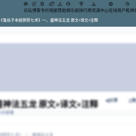
论坛
博客
专栏
相册
赞助
俱乐部
排行榜
资源中心
在线用户
乾坤
《鬼谷子本经阴符七术》一、盛神法五龙 原文+译文+注释
分享
神法五龙 原文+译文+注释
432次查看
经阴符七术》一、盛神法五龙