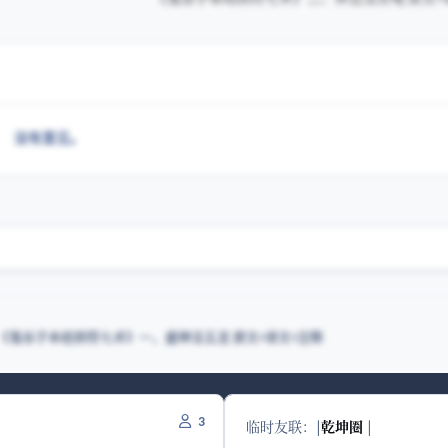
没有意见。
《鬼谷子本经阴符七术》一、盛神法五龙 原文+译文+注释
3
临时友联：
|
乾坤圈
|