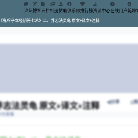
论坛
博客
专栏
相册
赞助
俱乐部
排行榜
资源中心
在线用户
乾坤
《鬼谷子本经阴符七术》二、养志法灵龟 原文+译文+注释
分享
志法灵龟 原文+译文+注释
399次查看