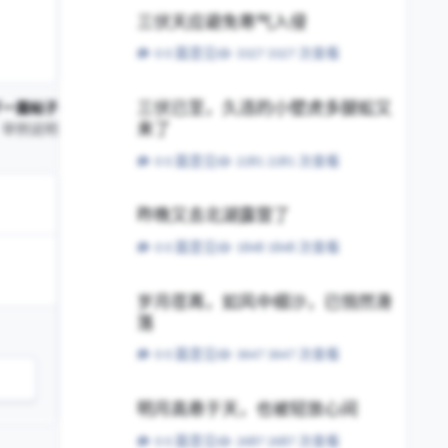
三伏天应避免寒气入侵
三伏天应避免寒气入侵
0 篇意见
3327 次查看
三伏已至，久违的小壁虎多腿蚣又来了
三伏已至，久违的小壁虎多腿蚣又
下一篇帖子
来了
，举例说明
0 篇意见
2281 次查看
昨晚又去北湖露营了
昨晚又去北湖露营了
0 篇意见
1848 次查看
岁月荏苒，如风中细沙，已悄然滑落
岁月荏苒，如风中细沙，已悄然滑
落
0 篇意见
3647 次查看
明月高悬于天，也被轻放心间
明月高悬于天，也被轻放心间
0 篇意见
2687 次查看