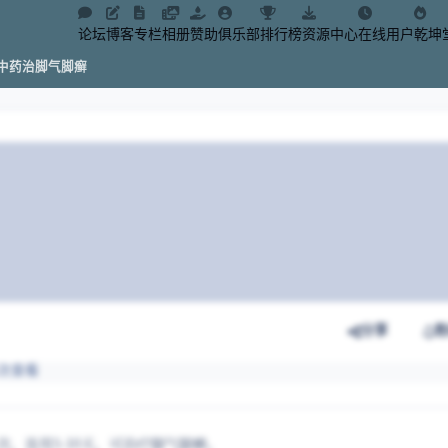
论坛
博客
专栏
相册
赞助
俱乐部
排行榜
资源中心
在线用户
乾坤
中药治脚气脚癣
分享
86次查看
一次，连用5-10天，可治疗脚气脚癣。