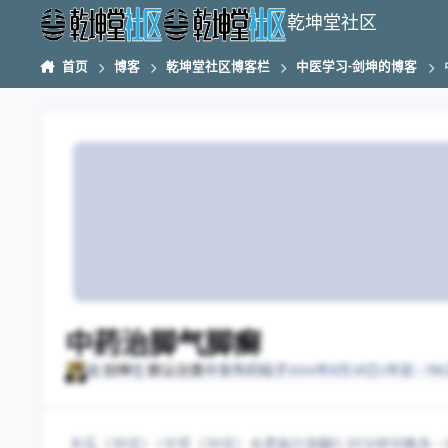
跳转到帖子
乾坤堂社区
首页
博客
乾坤堂社区博客栏
中医学习-剑坤的博客
中药治脚气脚癣
由
剑坤
在
默认分类
中发布的帖子
2024年8月18日
1年前
· 7
木瓜（30克）+甘草（30克）水煮取汁泡脚5-10分钟早晚各