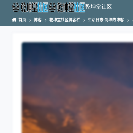
跳转到帖子
乾坤堂社区
首页
博客
乾坤堂社区博客栏
生活日志-剑坤的博客