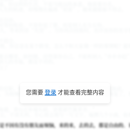
遥。但这样的生活，不是马致远的本意。他需要功名。
人生的轨迹，却慢慢在偏离“初衷”，越来越郁郁不得志。
去自由。
对等的收获，不是你说了算，而是别人在左右你。
久，等来的是“失望”。当你再次找他时，也许连你的名字
不迎合。
理。你总是在某个群里，怎么不和大家做一样的事情呢？能
要去哪里，如何做，还得靠你自己，不能和别人“亦步亦趋
别人的幸福，都是不对的。
的官职。但是他很快明白，不管如何折腾，仕途也是如此。
，为他惋惜。但是他却很坚决。以至于，科举制度恢复了，
您需要
登录
才能查看完整内容
角遮，青山正补墙头缺，更那堪竹篱茅舍。”
尘，不谈名利。专心致志地写一写文字，编撰几个小曲，枯
是不因有没有朋友而烦恼，来的来，去的去，都是自由的。