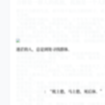
合群是一群人的孤独，孤独是一个人
推崇不合群的生活，却不得不装出合群的样子，或
无奈吧。
元代戏剧家马致远，也是如此。上半生为了谋发展
“枯藤老树昏鸦，小桥流水人家，古道西风瘦马。
更应该想到，风景里，有一种说不清的孤独，若少
日落了，思念的人却在远方，马的影子是消瘦的，
梳理马致远的人生，就会发现，如果一个人越来越
01
迷茫的人，总是到处寻找群体。
小时候的马致远，家底殷实，一直在富养的对象。
富养的最好方法，就是“读书”。因而，他具有了
不同喜欢文绉绉的样子。
科举已经尘封起来了，无人问津。一举成名天下，
俗话说：“一个人的成功，70%靠人脉关系。”
如果有人推举自己，那么马上拥有好的仕途，也不
场来一首。
高官答应了举荐，但是等得花儿也谢了，也没有一
成家之后，马家的开销大了，对于职业的需求，就
正如他自己说的
：“枕上愁，马上愁，死后休。”
好不容易，通过关系，得到了一个小吏的职位，但
成的，微乎其微。
一计不成，再生一计。他加入了关汉卿、白朴等人