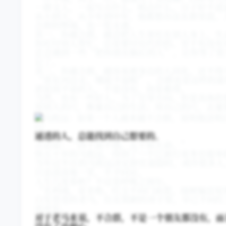
一群文人，一起写点什么，唱点什么，日子好不逍
从小到大，从少年到中年，他都想办法在群里混。
合群的弊端，也一览无遗。
其一，你越合群，越会把人生寄托在别人身上，失
你托付别人帮忙，总是要付出代价的。至于有没有
总会遇到一些“把你放在脑后的人”，让你等了很
记了。
其二，你越合群，越容易被身边的人同化，还不得
“常在河边走，哪能不湿鞋”，合群也是这样的道
淤泥而不染的人，不是没有，而是难得。
当然，也有一些好人，为了引导方向。但是具体的
用别人的尺，衡量自己的生活；用自己的尺，去量
02
通透的人，总能找到自己想要的。
古话说：“四十而不惑，五十知天命。”
快五十岁的马致远，得到了一个江浙行省务官提举
当年过半百的马致远决定辞官退隐时，或许很多人
只是淡淡地一笑，不予回应。
人生几度春秋？不过是呼吸之间尔。
“名利竭，是非绝。红尘不向门前惹，绿树偏宜屋
白发苍苍的老马，住在简陋的房子里，早已不问红
而充实。
对于老马来说，不合群，不是一个朋友都没有，而