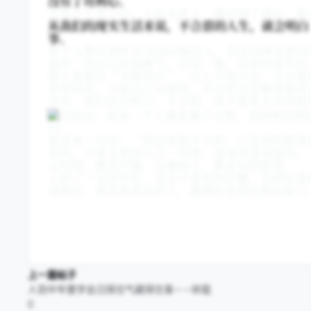
没有了功利心。
当你五十岁之后，人际关系上，做好到了减法，就
从我们的现实生活来说，不合群的人生，就会明白
事。
每个人费尽周折去寻找同频的人，但是同频是相对
要改一改自己的臭脾气，忍受一番，从而达成共识
做人要避开“羊群效应”，往人少地方走，才会看
世界的美，只能自己去感悟，并且你无法精准地说
另外，我们还会明白，不合群，就不要看太多的脸
03
很喜欢一句话：“别总说我不合群，只是我的群里
显然，不要太把别人当一回事。如果你喜欢独处，
山环绕，微风不躁，高楼林立，都在你的群里。
人到了一定的年纪，舍去不喜欢的应酬，丢掉厌恶
请相信，越是境界高的人，越拥有优质的独处能力
上一篇帖子
人到中年要学会沉得住气藏得住事——转载