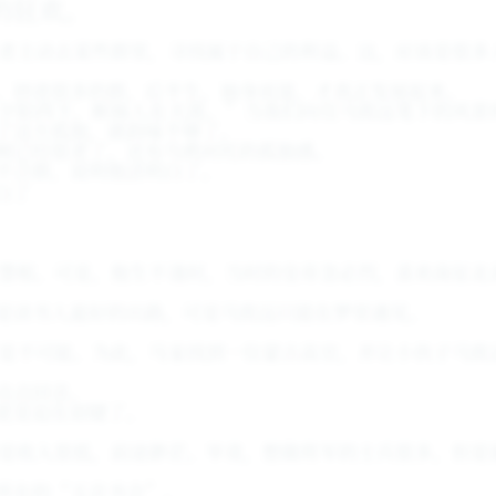
的狂欢。
者主动去某些群里，寻找属于自己的利益。这，应该是很多
，挤进很多的群，后半生，抽身而退，才真正发展起来。
夕阳西下，断肠人在天涯。”当我们向往马致远笔下的风景
了这方孤独，就韵味不够了。
树已经很老了，还有乌鸦衬托的孤独感。
不合群，说明他活明白了。
慧根。可是，他生不逢时，当时的皇帝忽必烈，喜欢南征北
是读书人最好的出路，可是马致远只能在梦里遇见。
是不可能。为此，马家找到一位蒙古高官，并让小伙子马致
点点回音。
更是迫在眉睫了。
是收入很低，前途渺茫。毕竟，想做将军的士兵很多，但是
所在的“玉京书会”。