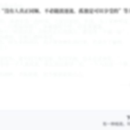
会真正自由。
“没有人真正同频、不必随波逐流、孤独是可以享受的”等
的，或者在某一段时间，大家会如此。毕竟，为了某种利益
。一旦利益得到了，该暴露的个性，还是要暴露。
到不一样的风景。否则你去任何地方，都觉得“千城一面”
出感悟，让别人感同身受。
色，听太多的闲话，也不要各种礼尚往来，生活少了麻烦。
没有你。道不同不相为谋，你讨厌我，也未必喜欢你。”
常常一个人看风景，那么你往那里一站，一个人也是一个群
的酒杯，不取悦谁，也不要谁取悦自己。
。
——
有一种格局，叫