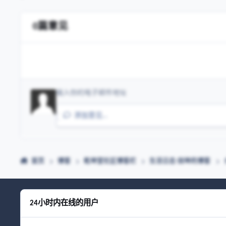
0篇意见
添加意见…
首页
博客
乾坤堂社区博客栏
生活日志-剑坤的博客
24小时内在线的用户