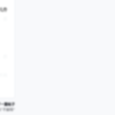
几件
，都
。
，群
转载
下一篇帖子
“不解释”