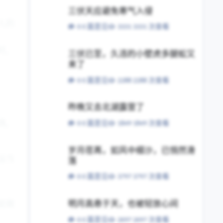
三伏天应避免寒气入侵
三伏天应避免寒气入侵
人的
0 篇意见
3331 次查看
时，
三伏已至，久违的小壁虎多腿蚣又来了
三伏已至，久违的小壁虎多腿蚣又
来了
0 篇意见
2288 次查看
昨晚又去北湖露营了
昨晚又去北湖露营了
战，
0 篇意见
1849 次查看
岁月荏苒，如风中细沙，已悄然滑落
岁月荏苒，如风中细沙，已悄然滑
远当
落
0 篇意见
3797 次查看
明月高悬于天，也被轻放心间
能做
明月高悬于天，也被轻放心间
0 篇意见
2697 次查看