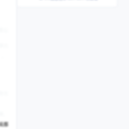
都忘
够出
”。
他也
燥，
说都