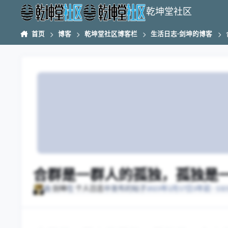
跳转到帖子
乾坤堂社区
首页
博客
乾坤堂社区博客栏
生活日志-剑坤的博客
合群是一群人的孤独，孤独是
由
剑坤
在
个人日志
中发布的帖子
2023年2月17日
3年前
· 1