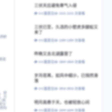
三伏天应避免寒气入侵
三伏天应避免寒气入侵
0 篇意见
3331 次查看
三伏已至，久违的小壁虎多腿蚣又来了
三伏已至，久违的小壁虎多腿蚣又
来了
消瘀
0 篇意见
2289 次查看
昨晚又去北湖露营了
昨晚又去北湖露营了
，银花
0 篇意见
1849 次查看
岁月荏苒，如风中细沙，已悄然滑落
岁月荏苒，如风中细沙，已悄然滑
落
0 篇意见
3810 次查看
、营
。方
明月高悬于天，也被轻放心间
三药
明月高悬于天，也被轻放心间
营分
药均
0 篇意见
2699 次查看