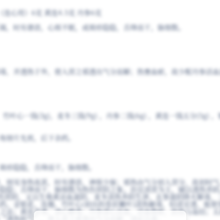
（连心用）6克 黄连4.5克 丹参6克
渴，时有谵语，心烦不眠，或斑疹隐隐，舌绛而干，脉细数。
毒，并透热于外，使入营之邪透出气分而解；热壅血瘀，故少配丹参活血
 竹叶心一钱(3g)，麦冬三钱(9g) ，丹参二钱(6g) ，黄连一钱五分(5g) 
角镑片先煎，后下余药。
斑疹隐隐，舌绛而干，脉细数。
，则见身热夜甚，时有谵语，神烦少寐；邪热由气分初入营分，故初时气
隐隐；舌绛而干，脉细数为热伤营阴之象。治宜清营为主，辅以透热养阴
热伤营阴，又以生地黄凉血滋阴、麦冬清热养阴生津、玄参滋阴降火解毒，
药。金银花、连翘、竹叶心(初出的卷状嫩叶)清热解毒，轻清宣透，能使
之法；黄连苦寒，清心解毒；丹参清心凉血，活血散瘀，防热与血结；五
“透热转气”，使入营之邪透出气分而解，诸症自愈。