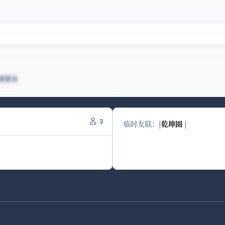
清营汤
3
临时友联：
|
乾坤圈
|