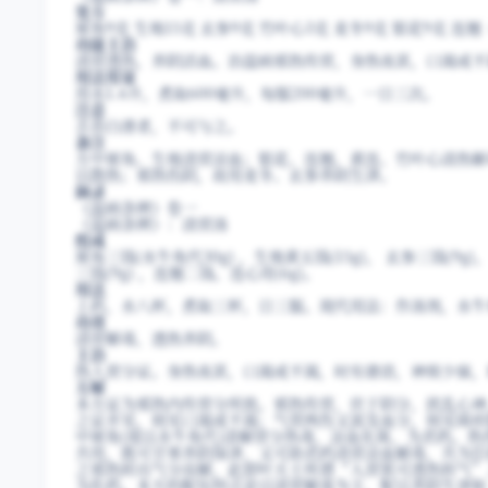
处方
犀角9克 生地15克 玄参9克 竹叶心3克 麦冬9克 银花9克 连翘
功能主治
清营透热，养阴活血。治温病邪热传营，身热夜甚，口渴或不
用法用量
用水1.6升，煮取600毫升，每服200毫升，一日三次。
注意
舌苔白滑者，不可与之。
备注
方中犀角、生地清营凉血；银花、连翘、黄连、竹叶心清热解
以散热；邪热伤阴，故用麦冬、玄参养阴生津。
摘录
《温病条辨》卷一
《温病条辨》：清营汤
组成
犀角三钱(水牛角代30g) ，生地黄五钱(15g)， 玄参三钱(9g)，
三钱(9g) ，连翘二钱、连心用(6g)。
用法
上药，水八杯，煮取三杯，日三服。现代用法：作汤剂，水牛
功效
清营解毒，透热养阴。
主治
热人营分证。身热夜甚，口渴或不渴，时有谵语，神烦少寐，
方解
本方证为邪热内传营分所致。邪热传营，伏于阴分，扰乱心神
之证并见，则见口渴或不渴；气营两伤又波及血分，则见斑疹
中犀角(现以水牛角代)清解营分热毒，凉血化斑，为君药。
共用，既可甘寒养阴保津，又可助君药清营凉血解毒，共为臣
之邪热转出气分而解，此即叶天士所谓“入营犹可透热转气”
为佐药。本方的配伍特点是以清营解毒为主，配以养阴生津和