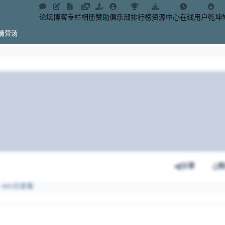
论坛
博客
专栏
相册
赞助
俱乐部
排行榜
资源中心
在线用户
乾坤
清营汤
分享
· 665次查看