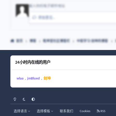
添加意见…
首页
博客
乾坤堂社区博客栏
中医学习-剑坤的博客
24小时内在线的用户
wlaa
jmBlued
剑坤
浅色模式
黑暗模式
系统偏好
选择语言
选择模板
联系我们
Cookies
RSS