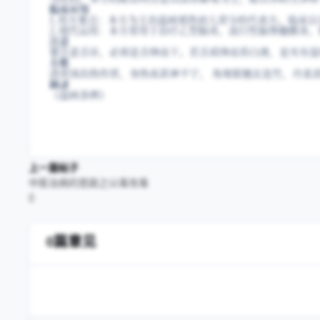
临床应用
1.用方要点：本方为主治温病邪热初人营分的代表方。临床
2.现代运用：本方常用于治疗乙型脑炎、流行性脑脊髓膜炎
注意
要注意舌诊，必须是舌绛而干。若舌质绛而苔白滑，是夹有湿
方歌
清营汤治热传营，身热夜甚神不宁， 角地银翘玄连竹，丹麦
摘录
《温病条辨》
上一篇帖子
中医治病的思路之以毒攻毒
0篇意见