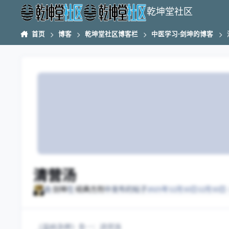
跳转到帖子
乾坤堂社区
首页
博客
乾坤堂社区博客栏
中医学习-剑坤的博客
清营汤
由
剑坤
在
经典方剂
中发布的帖子
2025年12月10日
12月10日
《温病条辨》卷一：清营汤