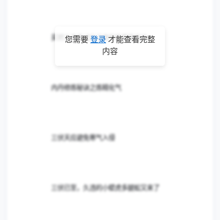
没有意见。
添加意见…
博客帖子
第一次动手保养记录一下
第一次动手保养记录一下
买把工具尝试自己做保养更换机油
买把工具尝试自己做保养更换机油
您需要
登录
才能查看完整